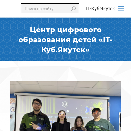
Поиск:
IT-Куб.Якутск
Центр цифрового
образования детей «IT-
Куб.Якутск»