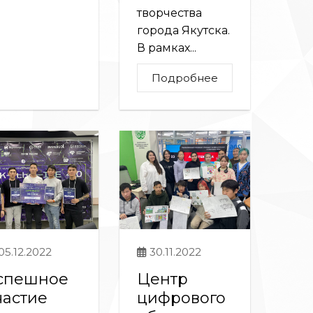
творчества
города Якутска.
В рамках...
Подробнее
05.12.2022
30.11.2022
спешное
Центр
частие
цифрового