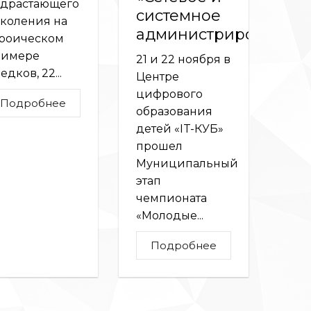
драстающего
системное
коления на
администрирование»
роическом
римере
21 и 22 ноября в
едков, 22...
Центре
цифрового
Подробнее
образования
детей «IT-КУБ»
прошел
Муниципальный
этап
чемпионата
«Молодые...
Подробнее