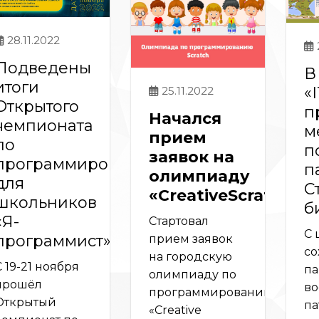
28.11.2022
Подведены
В
итоги
«
25.11.2022
Открытого
п
Начался
чемпионата
м
прием
по
п
заявок на
программированию
п
олимпиаду
для
С
«СreativeScratch»
школьников
б
«Я-
Стартовал
С 
программист».
прием заявок
со
на городскую
С 19-21 ноября
па
олимпиаду по
прошёл
во
программированию
Открытый
па
«Сreative