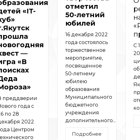
О
образования
отметил
р
детей «IT-
50-летний
н
куб»
юбилей
«
г.Якутск
п
16 декабря 2022
прошла
года состоялось
новогодняя
С 
торжественное
квест —
20
мероприятие,
игра «В
ци
посвященное
об
поисках
50-летнему
де
Деда
юбилею
Як
Мороза»
образования
пр
Муниципального
В преддверии
от
бюджетного
Нового года с
ко
учреждения
26 по 28
дополнительного...
декабря 2022
года Центром
Подробнее
технического