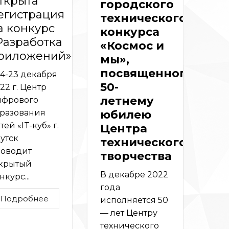
ткрыта
городского
егистрация
технического
а конкурс
конкурса
Разработка
«Космос и
риложений»
мы»,
посвященного
14-23 декабря
50-
22 г. Центр
летнему
фрового
разования
юбилею
тей «IT-куб» г.
Центра
утск
технического
оводит
творчества
крытый
В декабре 2022
нкурс...
года
Подробнее
исполняется 50
— лет Центру
технического