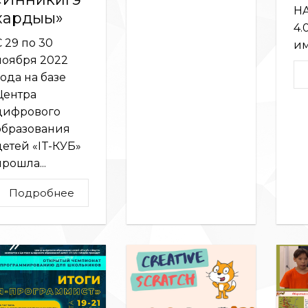
HA
хардыы»
4.
С 29 по 30
им
ноября 2022
года на базе
Центра
цифрового
образования
детей «IT-КУБ»
прошла...
Подробнее