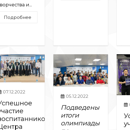
ворчества и...
Подробнее
07.12.2022
05.12.2022
Успешное
Подведены
участие
итоги
У
воспитанников
олимпиады
у
Центра