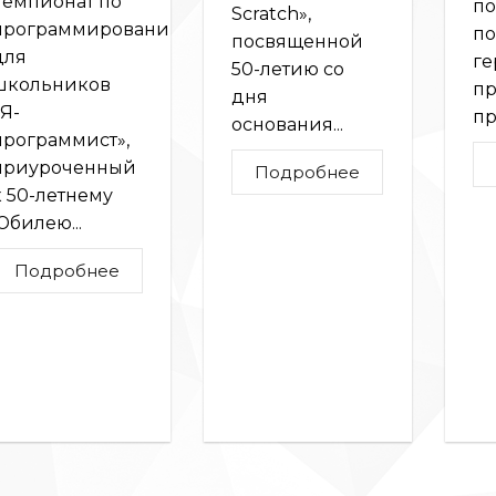
чемпионат по
по
Scratch»,
программированию
по
посвященной
для
ге
50-летию со
школьников
п
дня
«Я-
пр
основания...
программист»,
приуроченный
Подробнее
к 50-летнему
Юбилею...
Подробнее