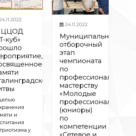
24.11.2022
24.11.2022
 ЦЦОД
Муниципальный
IT-куб»
отборочный
рошло
этап
ероприятие,
чемпионата
освященное
по
амяти
профессиональному
талинградской
мастерству
итвы
«Молодые
целью
профессионалы»
хранения
(юниоры)
мяти и
по
спитания
компетенции
триотизма у
«Сетевое и