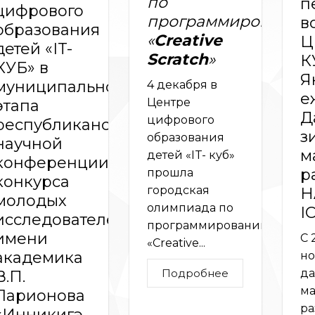
по
п
цифрового
программированию
в
образования
«
Сreative
Ц
детей «IT-
Scratch
»
К
КУБ» в
Я
муниципальном
4 декабря в
е
Центре
этапа
Д
цифрового
республиканской
з
образования
научной
м
детей «IT- куб»
конференции-
р
прошла
конкурса
городская
H
молодых
олимпиада по
IC
исследователей
программированию
имени
С 
«Сreative...
академика
но
Подробнее
да
В.П.
м
Ларионова
ра
«Инникигэ