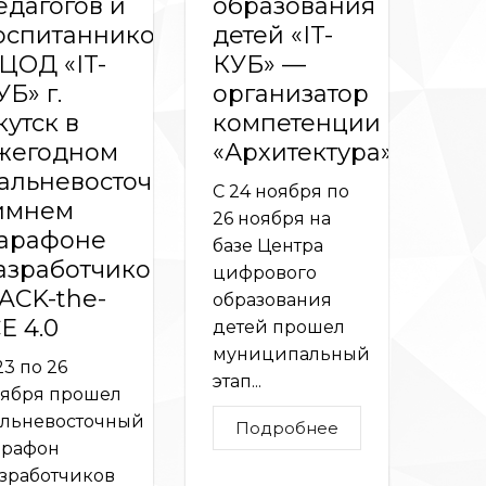
едагогов и
образования
оспитанников
детей «IT-
ЦОД «IT-
КУБ» —
УБ» г.
организатор
кутск в
компетенции
жегодном
«Архитектура»
альневосточном
С 24 ноября по
имнем
26 ноября на
арафоне
базе Центра
азработчиков
цифрового
ACK-the-
образования
E 4.0
детей прошел
муниципальный
23 по 26
этап...
ября прошел
льневосточный
Подробнее
арафон
зработчиков