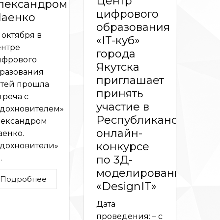
Центр
лександром
цифрового
аенко
образования
 октября в
«IT-куб»
нтре
города
фрового
Якутска
разования
приглашает
тей прошла
принять
треча с
участие в
дохновителем»
Республиканском
ександром
онлайн-
енко.
конкурсе
дохновители»
по 3Д-
.
моделированию
Подробнее
«DesignIT»
Дата
проведения: – с