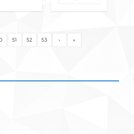
0
51
52
53
›
»
ск