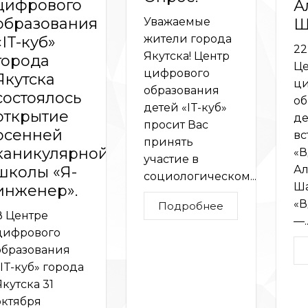
цифрового
А
образования
Уважаемые
Ш
жители города
«IT-куб»
22
Якутска! Центр
города
Це
цифрового
Якутска
ци
образования
состоялось
об
детей «IT-куб»
открытие
де
просит Вас
осенней
вс
принять
каникулярной
«В
участие в
школы «Я-
Ал
социологическом...
Ша
инженер».
«В
Подробнее
В Центре
—..
цифрового
образования
«IT-куб» города
Якутска 31
октября