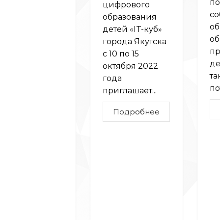
по
цифрового
со
образования
об
детей «IT-куб»
об
города Якутска
пр
с 10 по 15
де
октября 2022
та
года
по
приглашает...
Подробнее