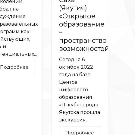
колений
(Якутия)
брал на
«Открытое
суждение
образование
разовательных
–
ограмм как
йствующих,
пространство
к и
возможностей»
тенциальных...
Сегодня 6
Подробнее
октября 2022
года на базе
Центра
цифрового
образования
«IT-куб» города
Якутска прошла
экскурсия...
Подробнее