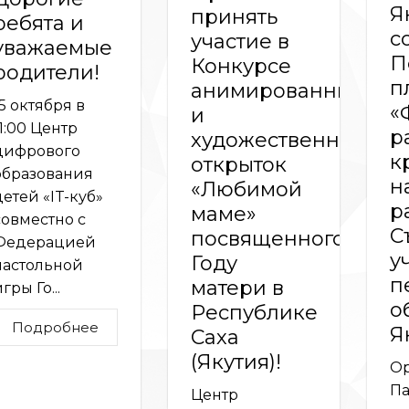
Я
принять
ребята и
с
участие в
уважаемые
П
Конкурсе
родители!
п
анимированных
15 октября в
«
и
11:00 Центр
р
художественных
цифрового
к
открыток
образования
н
«Любимой
детей «IT-куб»
р
маме»
совместно с
С
посвященного
Федерацией
у
Году
настольной
п
матери в
гры Го...
о
Республике
Подробнее
Я
Саха
(Якутия)!
Ор
Па
Центр