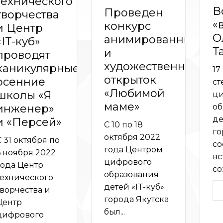
технического
В
Проведен
творчества
«
конкурс
и Центр
О
анимированных
«IT-куб»
Т
и
проводят
художественных
каникулярные
17
открыток
осенние
ст
«Любимой
школы «Я
ци
маме»
об
инженер»
де
и «Персей»
С 10 по 18
го
октября 2022
С 31 октября по
со
года Центром
6 ноября 2022
вс
цифрового
года Центр
со
образования
технического
детей «IT-куб»
творчества и
города Якутска
Центр
был...
цифрового