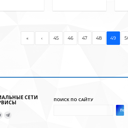
«
‹
45
46
47
48
49
5
ИАЛЬНЫЕ СЕТИ
ПОИСК ПО САЙТУ
РВИСЫ
Пои
нас:
ница
Страница
Страница
Вконтакте
Telegram