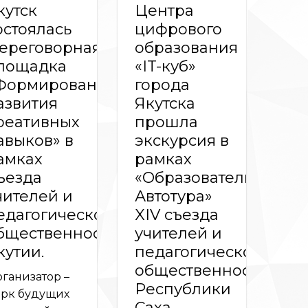
кутск
Центра
остоялась
цифрового
ереговорная
образования
лощадка
«IT-куб»
Формирование
города
азвития
Якутска
реативных
прошла
авыков» в
экскурсия в
амках
рамках
ъезда
«Образовательного
чителей и
Автотура»
едагогической
XIV съезда
бщественности
учителей и
кутии.
педагогической
общественности
ганизатор –
Республики
рк будущих
Саха