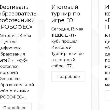
Фестиваль
Итоговый
И
образовательной
турнир по
к
роботехники
игре ГО
«
«РОБОФЕС»
П
Сегодня, 13 мая
в ЦЦОД «IT-
Сегодня, 24 мая
В 
куб» прошел
в Центре
ци
Итоговый
цифрового
об
Турнир по игре
образования
де
го, который
детей «IT-куб»
пр
собрал 37...
состоялся
ис
итоговый
кв
Подробнее
Фестиваль
к 
образовательной
мая
робототехники
«РОБОФЕС»...
Подробнее