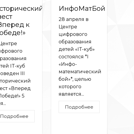
сторический
ИнфоМатБой
вест
28 апреля в
Вперед к
Центре
обеде!»
цифрового
образования
Центре
детей «IT-куб»
фрового
состоялся *I
разования
«Инфо-
тей IT-куб
математический
оведен III
бой»*, целью
торический
которого
ест «Вперед
является...
Победе!» 5
...
Подробнее
Подробнее