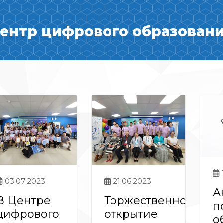
ентр цифрового образования
03.07.2023
21.06.2023
А
В Центре
Торжественное
п
цифрового
открытие
о