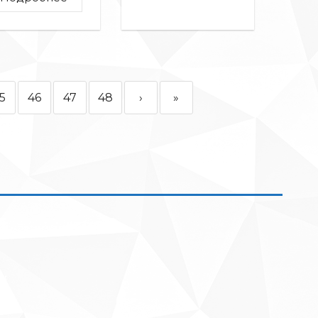
5
46
47
48
›
»
ск