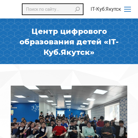
Поиск:
IT-Куб.Якутск
Центр цифрового
образования детей «IT-
Куб.Якутск»