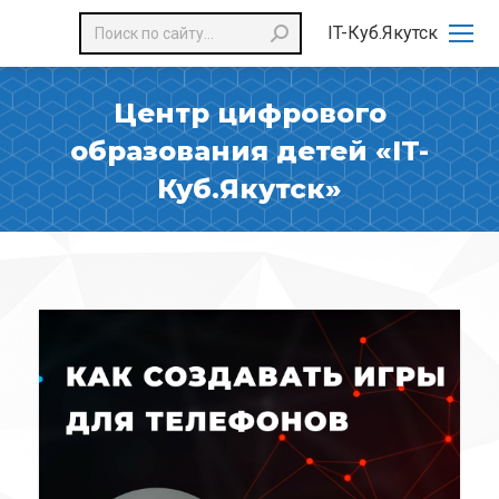
Поиск:
IT-Куб.Якутск
Центр цифрового
образования детей «IT-
Куб.Якутск»