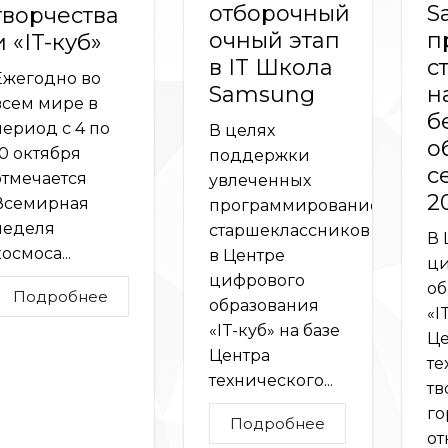
отборочный
S
творчества
очный этап
п
и «IT-куб»
в IT Школа
с
Ежегодно во
Samsung
н
всем мире в
б
период с 4 по
В целях
о
10 октября
поддержки
с
отмечается
увлеченных
2
Всемирная
программированием
неделя
старшеклассников
В 
осмоса...
в Центре
ци
цифрового
об
Подробнее
образования
«I
«IT-куб» на базе
Це
Центра
те
технического...
тв
го
Подробнее
от