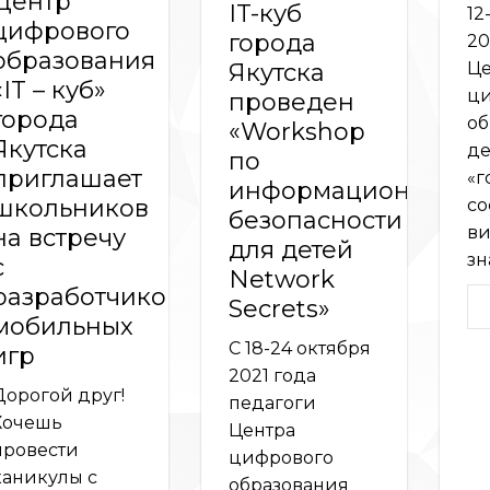
Центр
IT-куб
12
цифрового
города
20
образования
Якутска
Це
«IT – куб»
ци
проведен
города
об
«Workshop
Якутска
де
по
приглашает
«г
информационной
школьников
со
безопасности
ви
на встречу
для детей
зн
с
Network
разработчиком
Secrets»
мобильных
С 18-24 октября
игр
2021 года
Дорогой друг!
педагоги
Хочешь
Центра
провести
цифрового
каникулы с
образования