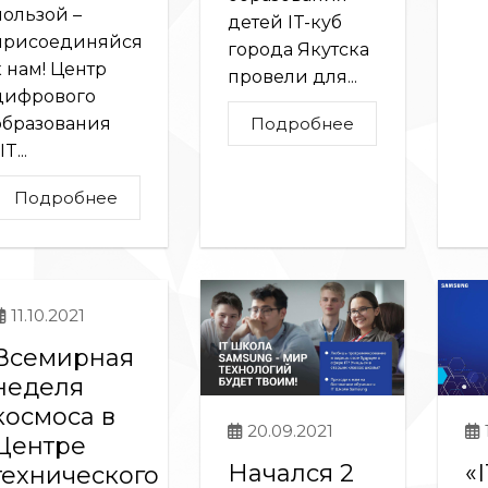
пользой –
детей IT-куб
присоединяйся
города Якутска
к нам! Центр
провели для...
цифрового
Подробнее
образования
IT...
Подробнее
11.10.2021
Всемирная
неделя
космоса в
20.09.2021
Центре
Начался 2
«
технического