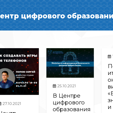
ентр цифрового образования
П
и
о
в
25.10.2021
«
В Центре
з
цифрового
27.10.2021
и
образования