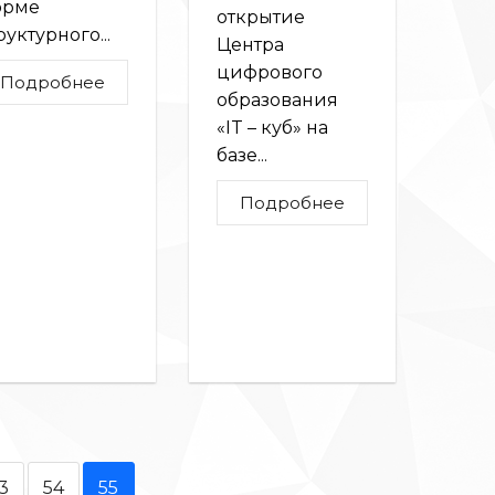
орме
открытие
руктурного...
Центра
цифрового
Подробнее
образования
«IT – куб» на
базе...
Подробнее
3
54
55