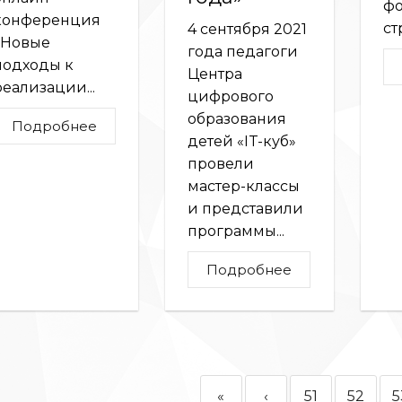
ф
конференция
ст
4 сентября 2021
«Новые
года педагоги
подходы к
Центра
реализации...
цифрового
образования
Подробнее
детей «IT-куб»
провели
мастер-классы
и представили
программы...
Подробнее
«
‹
51
52
5