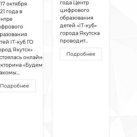
года Центр
-17 октября
цифрового
21 года в
образования
нтре
детей «IT-куб»
фрового
города Якутска
разования
проводит...
тей IT-куб ГО
ород Якутск»
Подробнее
стоялась онлайн-
кторина «Будем
акомы:...
Подробнее