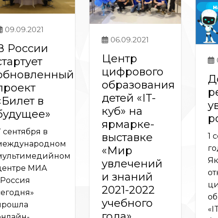
09.09.2021
06.09.2021
В России
Центр
стартует
цифрового
обновленный
Д
образования
проект
р
детей «IT-
«Билет в
у
куб» на
будущее»
р
ярмарке-
7 сентября в
выставке
1 
международном
го
«Мир
мультимедийном
Як
увлечений
центре МИА
от
и знаний
«Россия
ци
2021-2022
сегодня»
об
учебного
прошла
«I
года»
онлайн-