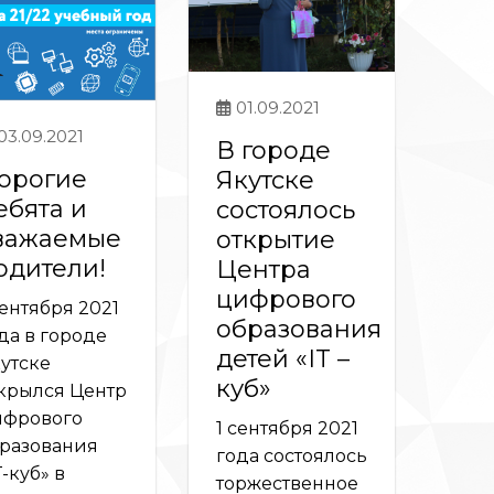
01.09.2021
03.09.2021
В городе
орогие
Якутске
ебята и
состоялось
важаемые
открытие
одители!
Центра
цифрового
сентября 2021
образования
да в городе
детей «IT –
утске
куб»
крылся Центр
фрового
1 сентября 2021
разования
года состоялось
T-куб» в
торжественное