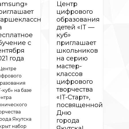
amsung»
Центр
риглашает
цифрового
таршеклассников
образования
а
детей «IT —
есплатное
куб»
бучение c
приглашает
ентября
школьников
021 года
на серию
мастер-
Центре
классов
фрового
цифрового
разования
творчества
T-куб» на базе
«IT-Старт»,
нтра
посвященной
хнического
Дню
орчества
рода Якутска
города
крыт набор
Якутска!