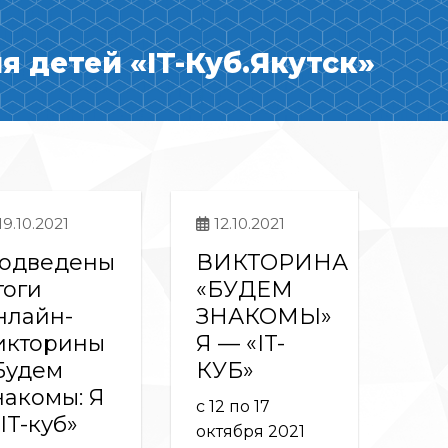
 детей «IT-Куб.Якутск»
19.10.2021
12.10.2021
одведены
ВИКТОРИНА
тоги
«БУДЕМ
нлайн-
ЗНАКОМЫ»
икторины
Я — «IT-
Будем
КУБ»
накомы: Я
с 12 по 17
 IT-куб»
октября 2021