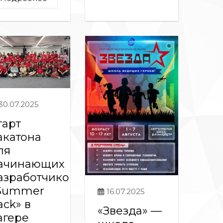
30.07.2025
тарт
акатона
ля
ачинающих
азработчиков
Summer
16.07.2025
ack» в
«Звезда» —
агере