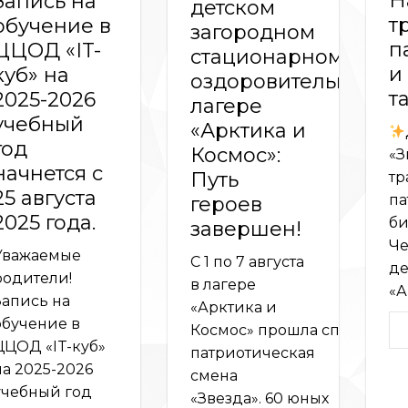
Н
Запись на
детском
т
обучение в
загородном
п
ЦЦОД «IT-
стационарном
и
куб» на
оздоровительном
т
2025-2026
лагере
учебный
«Арктика и
год
Космос»:
«З
начнется с
Путь
тр
25 августа
па
героев
2025 года.
би
завершен!
Че
Уважаемые
С 1 по 7 августа
де
родители!
в лагере
«А
Запись на
«Арктика и
обучение в
Космос» прошла спортивно
ЦЦОД «IT-куб»
патриотическая
на 2025-2026
смена
учебный год
«Звезда». 60 юных