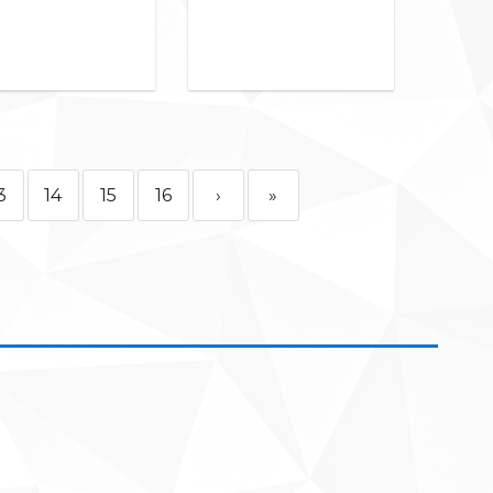
3
14
15
16
›
»
ск