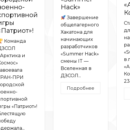
«
военно-
Hack»
К
спортивной
Завершение
игры
Ст
общелагерного
«Патриот»!
дл
Хакатона для
н
начинающих
Команда
ра
разработчиков
ДЗСОЛ
«S
«Summer Hack»
«Арктика и
в 
смены IT —
Космос»
«А
Вселенная в
завоевала
Ко
ДЗСОЛ...
ГРАН-ПРИ
23
городской
Подробнее
военно-
спортивной
игры «Патриот»!
Блестящую
победу
одержала...