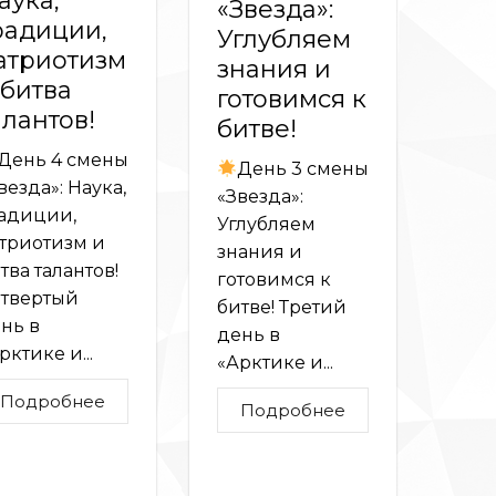
аука,
«Звезда»:
радиции,
Углубляем
атриотизм
знания и
 битва
готовимся к
алантов!
битве!
День 4 смены
День 3 смены
везда»: Наука,
«Звезда»:
адиции,
Углубляем
триотизм и
знания и
тва талантов!
готовимся к
твертый
битве! Третий
нь в
день в
рктике и...
«Арктике и...
Подробнее
-
Подробнее