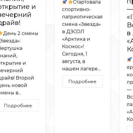
п
Стартовала
открытие и
—
спортивно-
вечерний
«I
патриотическая
драйв!
В
смена «Звезда»
в ДЗСОЛ
в
День 2 смены
«Арктика и
«
«Звезда»:
Космос»!
К
Вертушка
Сегодня, 1
знаний,
августа, в
открытие и
яр
нашем лагере...
вечерний
ко
драйв! Второй
Подробнее
п
день новой
— 
мены в...
Вс
ла
Подробнее
«А
Ко