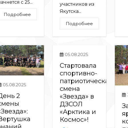
ачнется с 25...
участников из
Якутска...
Подробнее
Подробнее
05.08.2025
Стартовала
спортивно-
патриотическая
05.08.2025
смена
День 2
«Звезда» в
смены
ДЗСОЛ
З
«Звезда»:
«Арктика и
я
Вертушка
Космос»!
к
знаний,