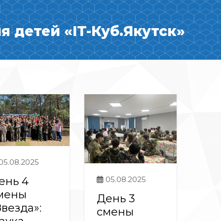
 детей «IT-Куб.Якутск»
05.08.2025
ень 4
05.08.2025
мены
День 3
Звезда»:
смены