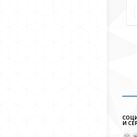
СОЦ
И СЕ
Ищите 