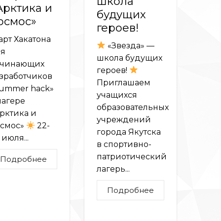
школа
Арктика и
будущих
осмос»
героев!
арт Хакатона
«Звезда» —
я
школа будущих
ачинающих
героев!
зработчиков
Приглашаем
ummer hack»
учащихся
лагере
образовательных
рктика и
учреждений
смос»
22-
города Якутска
 июля...
в спортивно-
патриотический
Подробнее
лагерь...
Подробнее