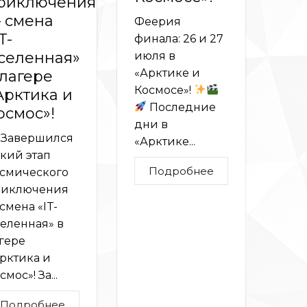
риключения
 смена
Феерия
T-
финала: 26 и 27
селенная»
июля в
«Арктике и
 лагере
Космосе»!
Арктика и
Последние
осмос»!
дни в
Завершился
«Арктике...
кий этап
Подробнее
смического
риключения
смена «IT-
еленная» в
гере
рктика и
смос»! За...
Подробнее