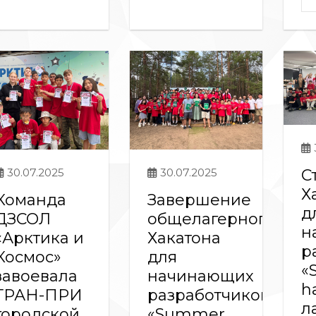
С
30.07.2025
30.07.2025
Х
Команда
Завершение
д
ДЗСОЛ
общелагерного
н
«Арктика и
Хакатона
р
Космос»
для
«
завоевала
начинающих
h
ГРАН-ПРИ
разработчиков
л
городской
«Summer