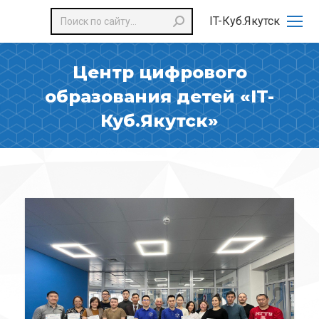
Поиск:
IT-Куб.Якутск
Центр цифрового
образования детей «IT-
Куб.Якутск»