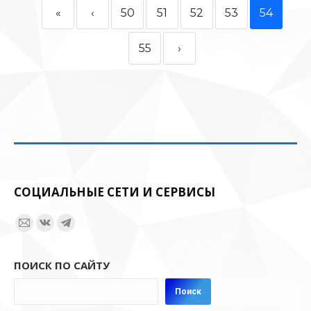
«
‹
50
51
52
53
54
55
›
СОЦИАЛЬНЫЕ СЕТИ И СЕРВИСЫ
Ищите нас:
Страница
Страница
Страница
Email
Вконтакте
Telegram
ПОИСК ПО САЙТУ
открывается
открывается
открывается
в
в
в
Поиск
новом
новом
новом