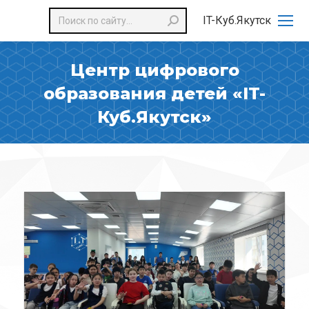
Поиск:
IT-Куб.Якутск
Центр цифрового
образования детей «IT-
Куб.Якутск»