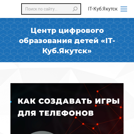
Поиск:
IT-Куб.Якутск
Центр цифрового
образования детей «IT-
Куб.Якутск»