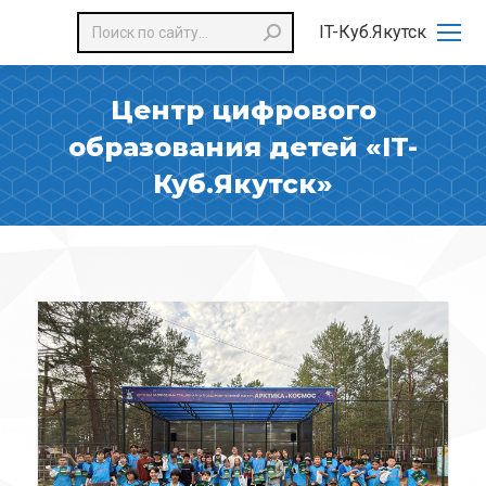
Поиск:
IT-Куб.Якутск
Центр цифрового
образования детей «IT-
Куб.Якутск»