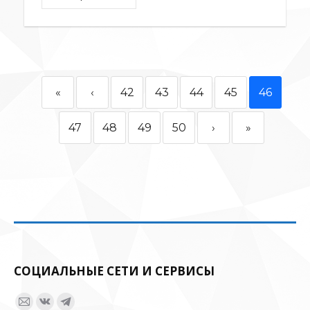
«
‹
42
43
44
45
46
47
48
49
50
›
»
СОЦИАЛЬНЫЕ СЕТИ И СЕРВИСЫ
Ищите нас:
Страница
Страница
Страница