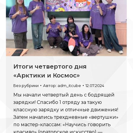
Итоги четвертого дня
«Арктики и Космос»
Без рубрики
Автор:
adm_itcube
12.07.2024
Мы начали четвертый день с бодрящей
зарядки! Спасибо 1 отряду за такую
классную зарядку и отличные движения!
Затем начались трехдневные «вертушки»
по мастер-классам: «Научись говорить
красиво» (ораторское искусство) —