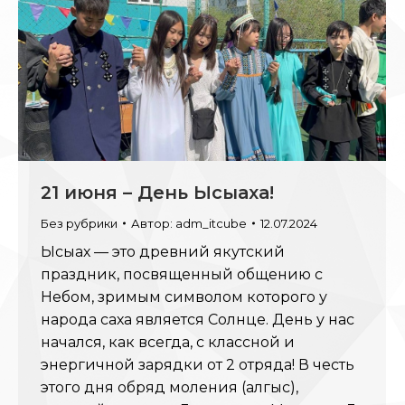
21 июня – День Ысыаха!
Без рубрики
Автор:
adm_itcube
12.07.2024
Ысыах — это древний якутский
праздник, посвященный общению с
Небом, зримым символом которого у
народа саха является Солнце. День у нас
начался, как всегда, с классной и
энергичной зарядки от 2 отряда! В честь
этого дня обряд моления (алгыс),