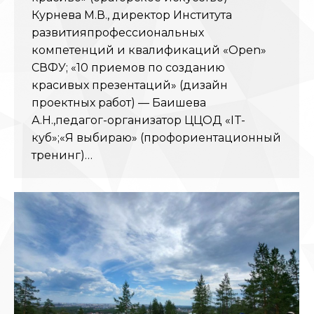
Курнева М.В., директор Института
развитияпрофессиональных
компетенций и квалификаций «Open»
СВФУ; «10 приемов по созданию
красивых презентаций» (дизайн
проектных работ) — Баишева
А.Н.,педагог-организатор ЦЦОД «IT-
куб»;«Я выбираю» (профориентационный
тренинг)…