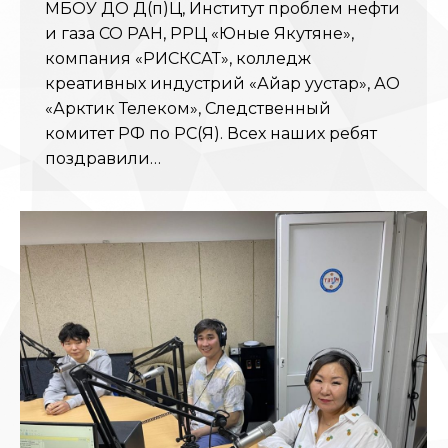
МБОУ ДО Д(п)Ц, Институт проблем нефти
и газа СО РАН, РРЦ «Юные Якутяне»,
компания «РИСКСАТ», колледж
креативных индустрий «Айар уустар», АО
«Арктик Телеком», Следственный
комитет РФ по РС(Я). Всех наших ребят
поздравили…