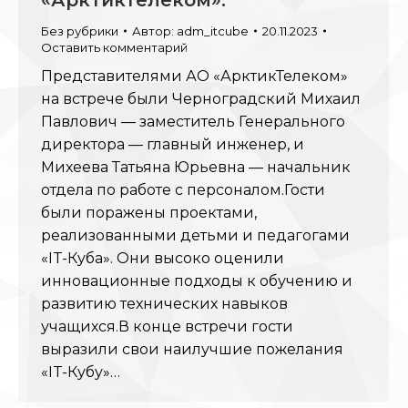
«АрктикТелеком».
Без рубрики
Автор:
adm_itcube
20.11.2023
Оставить комментарий
Представителями АО «АрктикТелеком»
на встрече были Черноградский Михаил
Павлович — заместитель Генерального
директора — главный инженер, и
Михеева Татьяна Юрьевна — начальник
отдела по работе с персоналом.Гости
были поражены проектами,
реализованными детьми и педагогами
«IT-Куба». Они высоко оценили
инновационные подходы к обучению и
развитию технических навыков
учащихся.В конце встречи гости
выразили свои наилучшие пожелания
«IT-Кубу»…