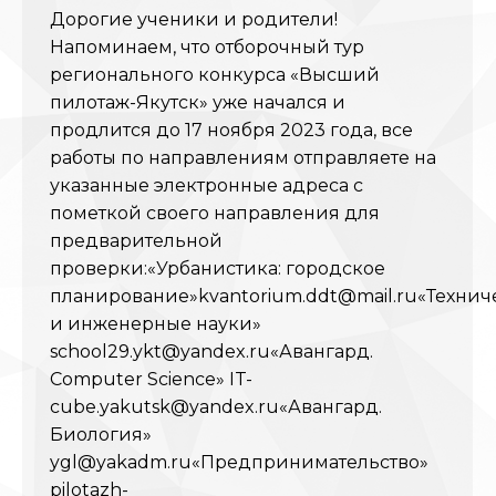
Дорогие ученики и родители!
Напоминаем, что отборочный тур
регионального конкурса «Высший
пилотаж-Якутск» уже начался и
продлится до 17 ноября 2023 года, все
работы по направлениям отправляете на
указанные электронные адреса с
пометкой своего направления для
предварительной
проверки:«Урбанистика: городское
планирование»kvantorium.ddt@mail.ru«Технич
и инженерные науки»
school29.ykt@yandex.ru«Авангард.
Computer Science» IT-
cube.yakutsk@yandex.ru«Авангард.
Биология»
ygl@yakadm.ru«Предпринимательство»
pilotazh-