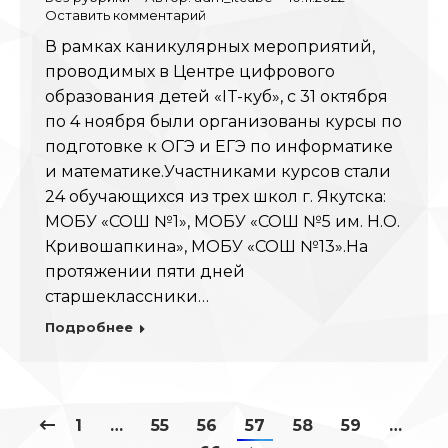
Оставить комментарий
В рамках каникулярных мероприятий,
проводимых в Центре цифрового
образования детей «IT-куб», с 31 октября
по 4 ноября были организованы курсы по
подготовке к ОГЭ и ЕГЭ по информатике
и математике.Участниками курсов стали
24 обучающихся из трех школ г. Якутска:
МОБУ «СОШ №1», МОБУ «СОШ №5 им. Н.О.
Кривошапкина», МОБУ «СОШ №13».На
протяжении пяти дней
старшеклассники…
Подробнее
1
…
55
56
57
58
59
…