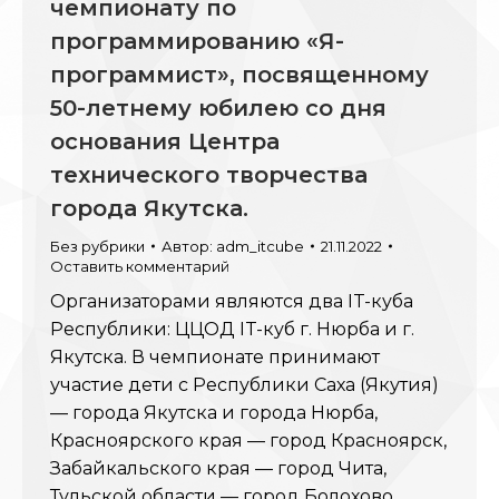
чемпионату по
программированию «Я-
программист», посвященному
50-летнему юбилею со дня
основания Центра
технического творчества
города Якутска.
Без рубрики
Автор:
adm_itcube
21.11.2022
Оставить комментарий
Организаторами являются два IT-куба
Республики: ЦЦОД IT-куб г. Нюрба и г.
Якутска. В чемпионате принимают
участие дети с Республики Саха (Якутия)
— города Якутска и города Нюрба,
Красноярского края — город Красноярск,
Забайкальского края — город Чита,
Тульской области — город Болохово,