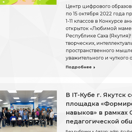
Центр цифрового образова
по 15 октября 2022 года 
1-11 классов в Конкурсе 
открыток «Любимой маме»
Республике Саха (Якутия)
творческих, интеллектуал
пространственного мышле
уважительного и чуткого
Подробнее
В IT-Кубе г. Якутск
площадка «Формиро
навыков» в рамках 
педагогической об
Без рубрики
Автор:
adm_itcub