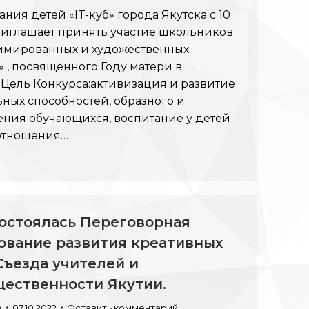
ния детей «IT-куб» города Якутска с 10
приглашает принять участие школьников
анимированных и художественных
 , посвященного Году матери в
! Цель Конкурса:активизация и развитие
ьных способностей, образного и
ния обучающихся, воспитание у детей
 отношения…
 состоялась Переговорная
вание развития креативных
Съезда учителей и
щественности Якутии.
e
07.10.2022
Оставить комментарий