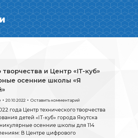
и
 творчества и Центр «IT-куб»
рные осенние школы «Я
й»
e
20.10.2022
Оставить комментарий
2022 года Центр технического творчества
вания детей «IT-куб» города Якутска
аникулярные осенние школы для 114
лениям: В Центре цифрового