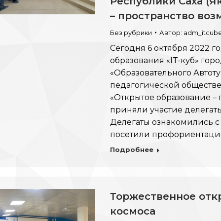
Республики Саха (Я
– пространство во
Без рубрики
Автор:
adm_itcub
Сегодня 6 октября 2022 г
образования «IT-куб» гор
«Образовательного Автоту
педагогической обществе
«Открытое образование – 
приняли участие делегат
Делегаты ознакомились с 
посетили профориентацио
Подробнее
Торжественное отк
космоса