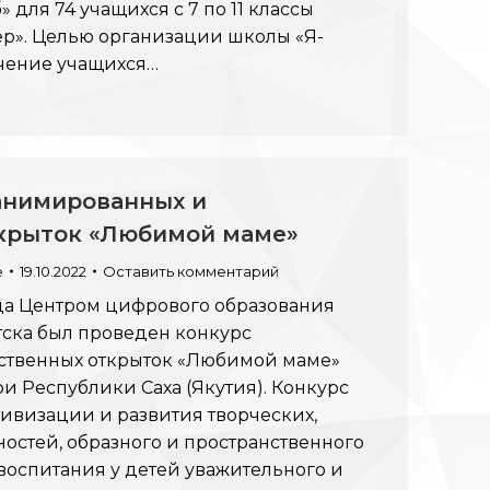
» для 74 учащихся с 7 по 11 классы
р». Целью организации школы «Я-
чение учащихся…
анимированных и
крыток «Любимой маме»
e
19.10.2022
Оставить комментарий
года Центром цифрового образования
утска был проведен конкурс
ственных открыток «Любимой маме»
 Республики Саха (Якутия). Конкурс
ивизации и развития творческих,
остей, образного и пространственного
оспитания у детей уважительного и