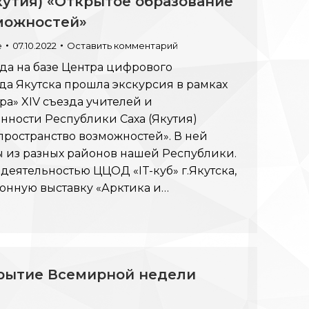
кутия) «Открытое образование
зможностей»
e
07.10.2022
Оставить комментарий
ода на базе Центра цифрового
ода Якутска прошла экскурсия в рамках
ра» XIV съезда учителей и
нности Республики Саха (Якутия)
пространство возможностей». В ней
ы из разных районов нашей Республики.
деятельностью ЦЦОД «IT-куб» г.Якутска,
нную выставку «Арктика и…
рытие Всемирной недели