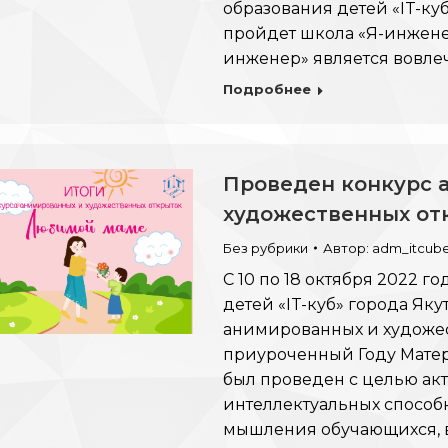
образования детей «IT-куб
пройдет школа «Я-инжене
инженер» является вовле
Подробнее
Проведен конкурс 
художественных от
Без рубрики
Автор:
adm_itcub
С 10 по 18 октября 2022 
детей «IT-куб» города Як
анимированных и художе
приуроченный Году Матери
был проведен с целью акт
интеллектуальных способн
мышления обучающихся, в