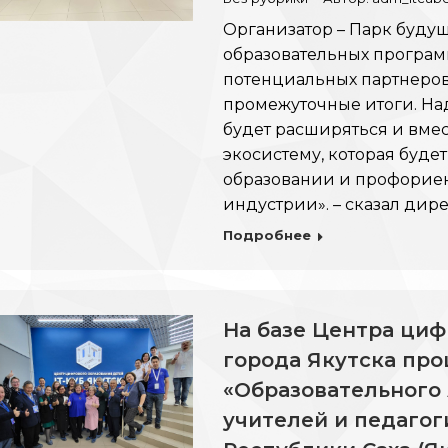
Организатор – Парк буду
образовательных программ
потенциальных партнеров
промежуточные итоги. Над
будет расширяться и вме
экосистему, которая будет 
образовании и профорие
индустрии». – сказал дир
Подробнее
На базе Центра циф
города Якутска про
«Образовательного 
учителей и педаго