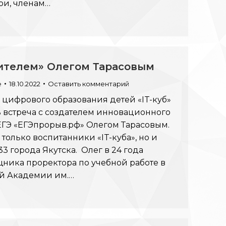
ри, членам…
вителем» Олегом Тарасовым
e
18.10.2022
Оставить комментарий
а цифрового образования детей «IT-куб»
ь встреча с создателем инновационного
 ЕГЭ «ЕГЭпрорыв.рф» Олегом Тарасовым.
только воспитанники «IT-куба», но и
 города Якутска. Олег в 24 года
ника проректора по учебной работе в
й Академии им.…