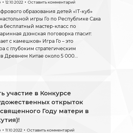
e
12.10.2022
Оставить комментарий
цифрового образования детей «IT-куб»
настольной игры Го по Республике Саха
на бесплатный мастер-класс по
таринная дзэнская поговорка гласит:
т с камешков» Игра Го – это
ра с глубоким стратегическим
в Древнем Китае около 5 000…
ь участие в Конкурсе
удожественных открыток
священного Году матери в
утия)!
e
11.10.2022
Оставить комментарий