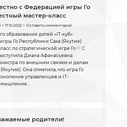
естно с Федерацией игры Го
естный мастер-класс
e
17.10.2022
Оставить комментарий
го образования детей «IT-куб»
гры Го Республики Саха (Якутия)
ласс по стратегической игре Го
С
выступила Диана Афанасьевна
министра по внешним связям и делам
Якутия). Она отметила, что игра Го
поколение управленцев и IT-
т мышление…
уважаемые родители!