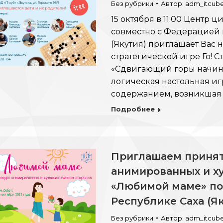
Без рубрики
Автор:
adm_itcub
15 октября в 11:00 Центр 
совместно с Федерацией 
(Якутия) приглашает Вас 
стратегической игре Го! С
«Сдвигающий горы начинае
логическая настольная иг
содержанием, возникшая 
Подробнее
Приглашаем принят
анимированных и х
«Любимой маме» по
Республике Саха (Як
Без рубрики
Автор:
adm_itcub