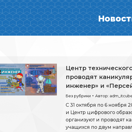
Новост
Центр технического
проводят каникуля
инженер» и «Персе
Без рубрики
Автор:
adm_itcub
С 31 октября по 6 ноября 
и Центр цифрового образо
организуют и проводят к
учащихся по двум направ