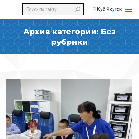
Поиск:
IT-Куб.Якутск
Архив категорий:
Без
рубрики