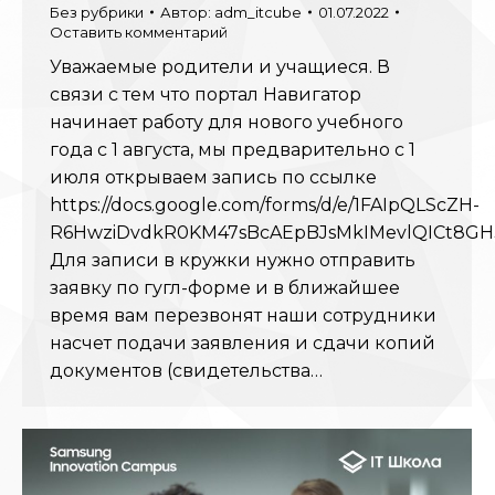
Без рубрики
Автор:
adm_itcube
01.07.2022
Оставить комментарий
Уважаемые родители и учащиеся. В
связи с тем что портал Навигатор
начинает работу для нового учебного
года с 1 августа, мы предварительно с 1
июля открываем запись по ссылке
https://docs.google.com/forms/d/e/1FAIpQLScZH-
R6HwziDvdkR0KM47sBcAEpBJsMkIMevlQICt8GH
Для записи в кружки нужно отправить
заявку по гугл-форме и в ближайшее
время вам перезвонят наши сотрудники
насчет подачи заявления и сдачи копий
документов (свидетельства…