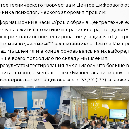
тре технического творчества и Центре цифрового об
чника психологического здоровья прошли:
формационные часы «Урок добра» в Центре техничес
еты как жить в позитиве и правильно распределять
офориентационное тестирование учащихся в Центре 
 приняло участие 407 воспитанников Центра. Им пре
ад мышления и в конце основываясь на их выборе, 
льше всего подходило по складу мышления.
результатам тестирования выяснилось, что больше вс
питанников) а меньше всех «Бизнес-аналитиков» всег
женеров-тестировщиков» всего 33,7% (137), а также «