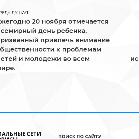
РЕДЫДУЩАЯ
жегодно 20 ноября отмечается
писям
семирный день ребенка,
призванный привлечь внимание
редыдущая
Сл
общественности к проблемам
апись:
зап
етей и молодежи во всем
ис
ире.
ИАЛЬНЫЕ СЕТИ
ПОИСК ПО САЙТУ