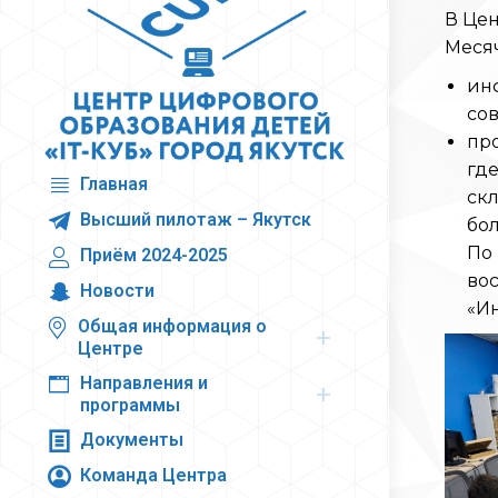
В Цен
Меся
ин
сов
пр
где
Главная
скл
Высший пилотаж – Якутск
бо
По 
Приём 2024-2025
вос
Новости
«Ин
Общая информация о
Центре
Направления и
программы
Документы
Команда Центра