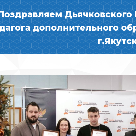
Поздравляем Дьячковского 
дагога дополнительного об
г.Якутск