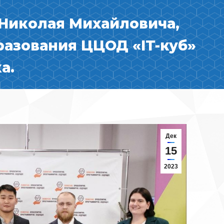
Николая Михайловича,
разования ЦЦОД «IT-куб»
а.
Дек
15
2023