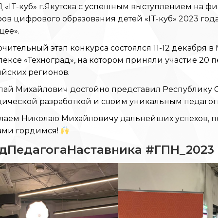
«IT-куб» г.Якутска с успешным выступлением на фи
ов цифрового образования детей «IT-куб» 2023 го
щее».
чительный этап конкурса состоялся 11-12 декабря 
ексе «Техноград», на котором приняли участие 20 п
йских регионов.
ай Михайлович достойно представил Республику Са
дической разработкой и своим уникальным педаго
аем Николаю Михайловичу дальнейших успехов, поб
ами гордимся!
дПедагогаНаставника #ГПН_2023 