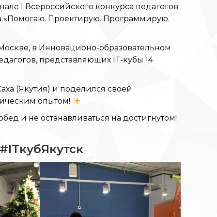
нале I Всероссийского конкурса педагогов
да «Помогаю. Проектирую. Программирую.
в Москве, в Инновационо-образовательном
едагогов, представляющих IT-кубы 14
ха (Якутия) и поделился своей
гическим опытом!
ед и не останавливаться на достигнутом!
#ITкубЯкутск