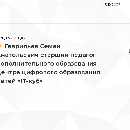
15.12.2023
вигация
РЕДЫДУЩАЯ
Гаврильев Семен
писям
натольевич старший педагог
ополнительного образования
редыдущая
Сл
апись:
зап
ентра цифрового образования
етей «IT-куб»