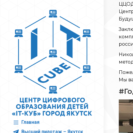
ЦЦОД 
Центр
Буду
Заклю
компл
росси
Никол
мето
Пожел
Мы в
#Го
Главная
Высший пилотаж – Якутск