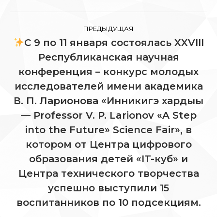
Навигация
ПРЕДЫДУЩАЯ
по
С 9 по 11 января состоялась XXVIII
Республиканская научная
записям
конференция – конкурс молодых
исследователей имени академика
В. П. Ларионова «Инникигэ хардыы
— Professor V. P. Larionov «A Step
Предыдущая
into the Future» Science Fair», в
запись:
котором от Центра цифрового
образования детей «IT-куб» и
Центра технического творчества
успешно выступили 15
воспитанников по 10 подсекциям.