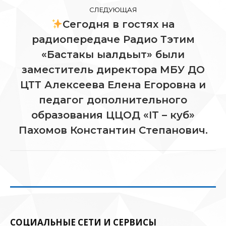
СЛЕДУЮЩАЯ
Сегодня в гостях на
радиопередаче Радио Тэтим
«Бастакы ыалдьыт» были
заместитель директора МБУ ДО
Следующая
ЦТТ Алексеева Елена Егоровна и
запись:
педагог дополнительного
образования ЦЦОД «IT – куб»
Пахомов Константин Степанович.
СОЦИАЛЬНЫЕ СЕТИ И СЕРВИСЫ