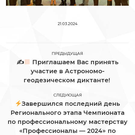
21.03.2024
Навигация
ПРЕДЫДУЩАЯ
по
✍
Приглашаем Вас принять
участие в Астрономо-
Предыдущая
записям
запись:
геодезическом диктанте!
СЛЕДУЮЩАЯ
Завершился последний день
Регионального этапа Чемпионата
по профессиональному мастерству
Следующая
«Профессионалы — 2024» по
запись: