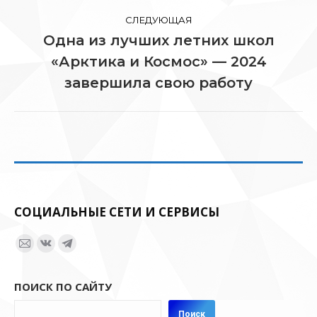
запись:
записям
СЛЕДУЮЩАЯ
Одна из лучших летних школ
«Арктика и Космос» — 2024
Следующая
запись:
завершила свою работу
СОЦИАЛЬНЫЕ СЕТИ И СЕРВИСЫ
Ищите нас:
Страница
Страница
Страница
Email
Вконтакте
Telegram
ПОИСК ПО САЙТУ
открывается
открывается
открывается
в
в
в
Поиск