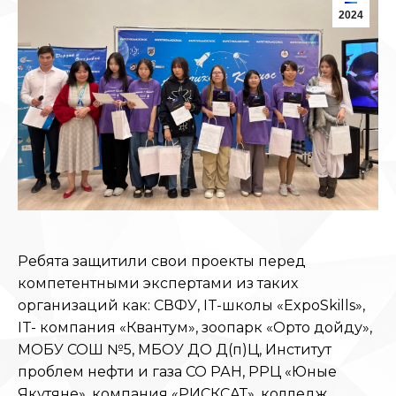
2024
Ребята защитили свои проекты перед
компетентными экспертами из таких
организаций как: СВФУ, IT-школы «ExpoSkills»,
IT- компания «Квантум», зоопарк «Орто дойду»,
МОБУ СОШ №5, МБОУ ДО Д(п)Ц, Институт
проблем нефти и газа СО РАН, РРЦ «Юные
Якутяне», компания «РИСКСАТ», колледж