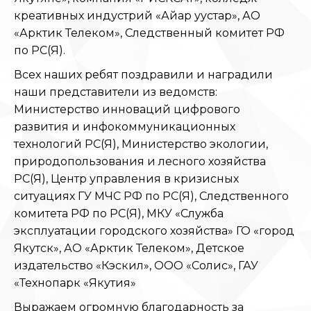
креативных индустрий «Айар уустар», АО
«Арктик Телеком», Следственный комитет РФ
по РС(Я).
Всех наших ребят поздравили и наградили
наши представители из ведомств:
Министерство инноваций цифрового
развития и инфокоммуникационных
технологий РС(Я), Министерство экологии,
природопользования и лесного хозяйства
РС(Я), Центр управления в кризисных
ситуациях ГУ МЧС РФ по РС(Я), Следственного
комитета РФ по РС(Я), МКУ «Служба
эксплуатации городского хозяйства» ГО «город
Якутск», АО «Арктик Телеком», Детское
издательство «Кэскил», ООО «Солис», ГАУ
«Технопарк «Якутия»
Выражаем огромную благодарность за