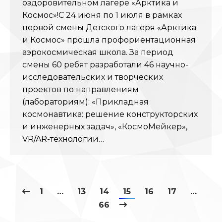
оздоровительном лагере «Арктика и
Космос»!С 24 июня по 1 июля в рамках
первой смены Детского лагеря «Арктика
и Космос» прошла профориентационная
аэрокосмическая школа. За период
смены 60 ребят разработали 46 научно-
исследовательских и творческих
проектов по направлениям
(лабораториям): «Прикладная
космонавтика: решение конструкторских
и инженерных задач», «КосмоМейкер»,
VR/AR-технологии…
1
…
13
14
15
16
17
…
66