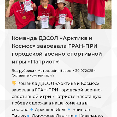
Команда ДЗСОЛ «Арктика и
Космос» завоевала ГРАН-ПРИ
городской военно-спортивной
игры «Патриот»!
Без рубрики
Автор:
adm_itcube
30.07.2025
Оставить комментарий
Команда ДЗСОЛ «Арктика и Космос»
завоевала ГРАН-ПРИ городской военно-
спортивной игры «Патриот»! Блестящую
победу одержала наша команда в
составе:
Аржаков Илья
Баишев
Тимур
Дорофеев Даниил
Коваленко