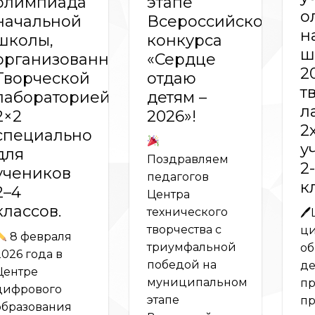
олимпиада
этапе
о
начальной
Всероссийского
н
школы,
конкурса
ш
организованная
«Сердце
2
Творческой
отдаю
т
лабораторией
детям –
л
2×2
2026»!
2
специально
у
для
Поздравляем
2
учеников
педагогов
к
2–4
Центра
классов.
технического
🖊
творчества с
ци
8 февраля
триумфальной
об
2026 года в
победой на
де
Центре
муниципальном
пр
цифрового
этапе
пр
образования