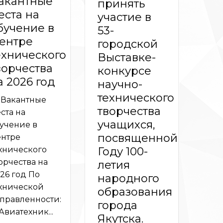
акантные
принять
еста на
участие в
бучение в
53-
ентре
городской
ехнического
Выставке-
ворчества
конкурсе
а 2026 год
научно-
технического
Вакантные
творчества
ста на
учащихся,
учение в
посвященной
нтре
Году 100-
хнического
орчества на
летия
26 год По
народного
хнической
образования
правленности:
города
Авиатехник...
Якутска.