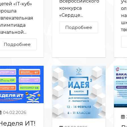
Всероссийского
уч
детей «IT-куб»
конкурса
о
прошла
«Сердце...
на
увлекательная
шк
олимпиада
Подробнее
тв
начальной...
Подробнее
04.02.2026
Неделя ИТ!