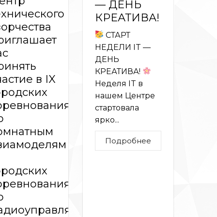
ентр
— ДЕНЬ
ехнического
КРЕАТИВА!
ворчества
СТАРТ
риглашает
НЕДЕЛИ IT —
ас
ДЕНЬ
ринять
КРЕАТИВА!
частие в IX
Неделя IT в
ородских
нашем Центре
оревнованиях
стартовала
о
ярко...
омнатным
Подробнее
виамоделям
ородских
ого
оревнованиях
о
адиоуправляемым