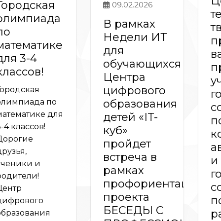
Ц
Городская
09.02.2026
т
олимпиада
В рамках
т
по
Недели ИТ
п
математике
для
в
для 3-4
обучающихся
п
классов!
Центра
у
цифрового
Городская
г
образования
олимпиада по
с
математике для
детей «IT-
п
3-4 классов!
куб»
к
Дорогие
пройдет
а
друзья,
встреча в
и
ученики и
рамках
г
родители!
профориентационн
с
Центр
проекта
п
цифрового
БЕСЕДЫ С
р
образования