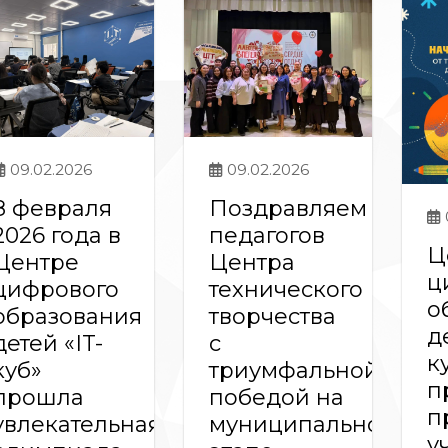
09.02.2026
09.02.2026
8 февраля
Поздравляем
2026 года в
педагогов
Ц
Центре
Центра
ц
цифрового
технического
о
образования
творчества
д
детей «IT-
с
к
куб»
триумфальной
п
прошла
победой на
п
увлекательная
муниципальном
у