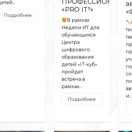
ПРОФЕССИОНАЛА
етей...
а
«PRO IT³»
«
Подробнее
В рамках
Недели ИТ для
те
обучающихся
тв
Центра
пр
цифрового
пр
образования
уч
детей «IT-куб»
го
пройдет
со
встреча в
по
рамках...
ав
и...
Подробнее