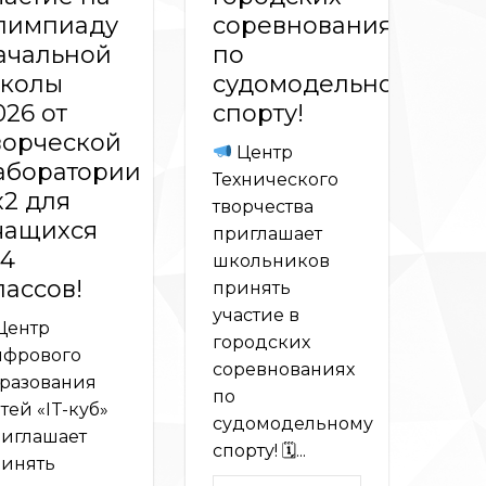
лимпиаду
соревнованиях
ачальной
по
колы
судомодельному
026 от
спорту!
ворческой
Центр
аборатории
Технического
х2 для
творчества
чащихся
приглашает
-4
школьников
лассов!
принять
участие в
Центр
городских
фрового
соревнованиях
разования
по
тей «IT-куб»
судомодельному
иглашает
спорту! 🗓...
инять