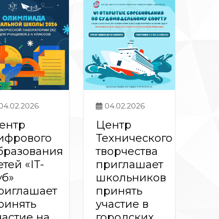
04.02.2026
04.02.2026
ентр
Центр
ифрового
Технического
бразования
творчества
етей «IT-
приглашает
уб»
школьников
риглашает
принять
ринять
участие в
частие на
городских