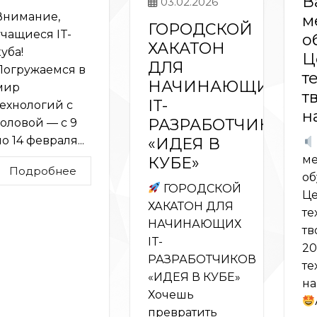
В
03.02.2026
Внимание,
м
ГОРОДСКОЙ
учащиеся IT-
о
ХАКАТОН
куба!
Ц
ДЛЯ
Погружаемся в
т
НАЧИНАЮЩИХ
мир
т
IT-
технологий с
н
РАЗРАБОТЧИКОВ
головой — с 9
о 14 февраля...
«ИДЕЯ В
ме
КУБЕ»
Подробнее
об
ГОРОДСКОЙ
Це
ХАКАТОН ДЛЯ
те
НАЧИНАЮЩИХ
тв
IT-
20
РАЗРАБОТЧИКОВ
те
«ИДЕЯ В КУБЕ»
на
Хочешь
превратить