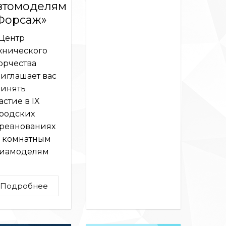
МИ
втомоделям
Форсаж»
Центр
хнического
орчества
иглашает вас
инять
астие в IX
родских
ревнованиях
 комнатным
иамоделям
Подробнее