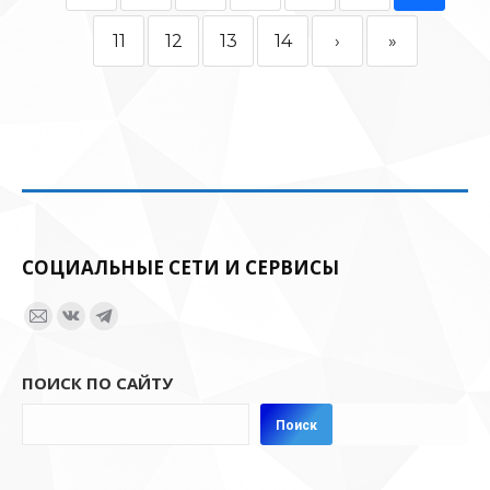
11
12
13
14
›
»
СОЦИАЛЬНЫЕ СЕТИ И СЕРВИСЫ
Ищите нас:
Страница
Страница
Страница
Email
Вконтакте
Telegram
ПОИСК ПО САЙТУ
открывается
открывается
открывается
в
в
в
Поиск
новом
новом
новом
окне
окне
окне