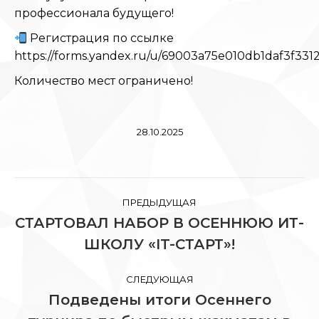
профессионала будущего!
Регистрация по ссылке
https://forms.yandex.ru/u/69003a75e010db1daf3f331
Количество мест ограничено!
28.10.2025
Навигация
ПРЕДЫДУЩАЯ
по
СТАРТОВАЛ НАБОР В ОСЕННЮЮ ИТ-
Предыдущая
ШКОЛУ «IT-СТАРТ»!
записям
запись:
СЛЕДУЮЩАЯ
Подведены итоги Осеннего