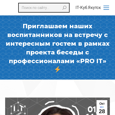
Поиск:
IT-Куб.Якутск
Приглашаем наших
воспитанников на встречу с
интересным гостем в рамках
проекта беседы с
профессионалами «PRO IT»
Окт
28