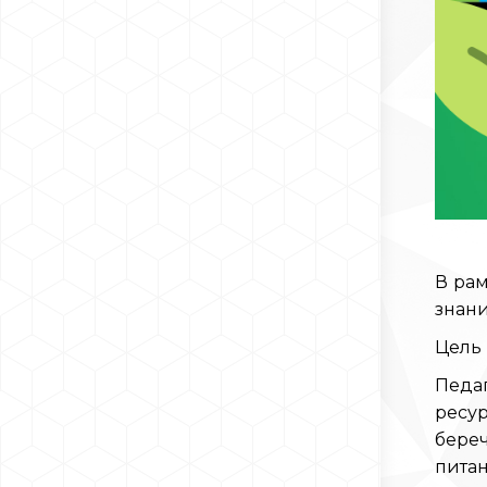
В ра
знани
Цель
Педа
ресу
береч
питан