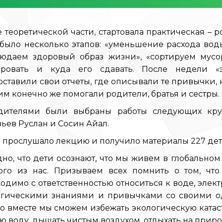
 теоретической части, стартовала практическая – р
было несколько этапов: «уменьшение расхода воды»
людаем здоровый образ жизни», «сортируем мусо
ировать и куда его сдавать. После недели «
ставили свои отчеты, где описывали те привычки, 
им конечно же помогали родители, братья и сестры.
дителями были выбраны работы следующих круж
ьев Руслан и Сосин Айал.
 прослушало лекцию и получило материалы 227 дет
но, что дети осознают, что мы живем в глобально
ого из нас. Призываем всех помнить о том, чт
одимо с ответственностью относиться к воде, элект
огическими знаниями и привычками со своими од
о вместе мы сможем избежать экологическую катаст
ю воду, дышать чистым воздухом, отдыхать на прир