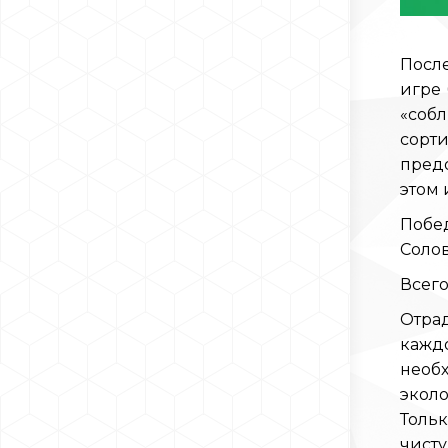
После
игре 
«соб
сорт
предо
этом 
Побе
Солов
Всего
Отрад
кажд
необх
экол
Тольк
чисту