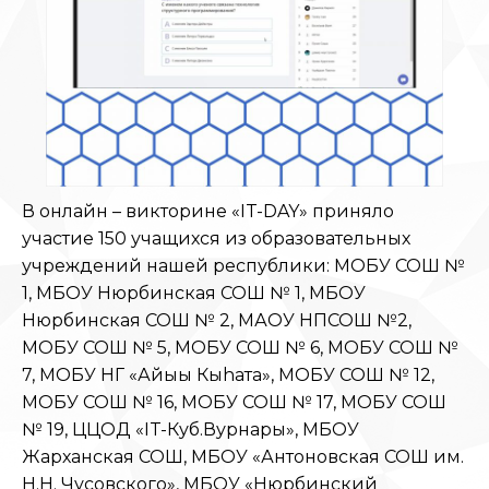
В онлайн – викторине «IT-DAY» приняло
участие 150 учащихся из образовательных
учреждений нашей республики: МОБУ СОШ №
1, МБОУ Нюрбинская СОШ № 1, МБОУ
Нюрбинская СОШ № 2, МАОУ НПСОШ №2,
МОБУ СОШ № 5, МОБУ СОШ № 6, МОБУ СОШ №
7, МОБУ НГ «Айыы Кыhата», МОБУ СОШ № 12,
МОБУ СОШ № 16, МОБУ СОШ № 17, МОБУ СОШ
№ 19, ЦЦОД «IT-Куб.Вурнары», МБОУ
Жарханская СОШ, МБОУ «Антоновская СОШ им.
Н.Н. Чусовского», МБОУ «Нюрбинский