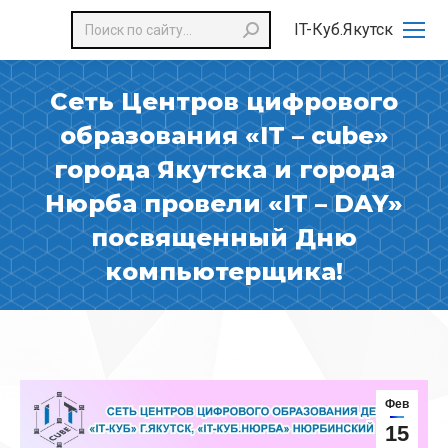
Поиск:
IT-Куб.Якутск
Сеть Центров цифрового
образования «IT – cube»
города Якутска и города
Нюрба провели «IT – DAY»
посвященный Дню
компьютерщика!
Фев
15