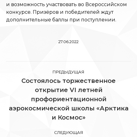
и возможность участвовать во Всероссийском
конкурсе. Призёров и победителей ждут
дополнительные баллы при поступлении.
27.06.2022
Навигация
ПРЕДЫДУЩАЯ
по
Состоялось торжественное
открытие VI летней
записям
профориентационной
Предыдущая
запись:
аэрокосмической школы «Арктика
и Космос»
СЛЕДУЮЩАЯ