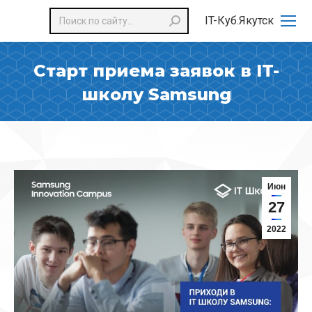
Поиск:
IT-Куб.Якутск
Старт приема заявок в IT-
школу Samsung
Июн
27
2022