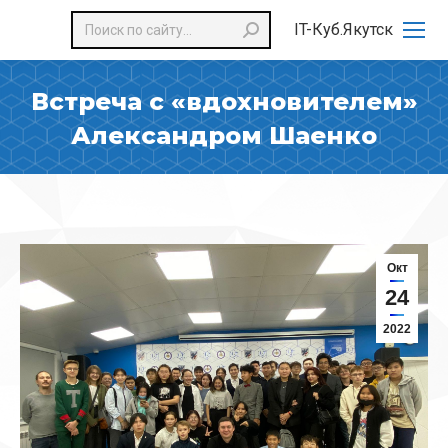
Поиск:
IT-Куб.Якутск
Встреча с «вдохновителем»
Александром Шаенко
Окт
24
2022