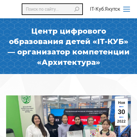
Поиск:
IT-Куб.Якутск
Центр цифрового
образования детей «IT-КУБ»
— организатор компетенции
«Архитектура»
Ноя
30
2022