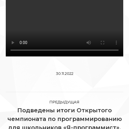
30.11.2022
Навигация
ПРЕДЫДУЩАЯ
по
Подведены итоги Открытого
чемпионата по программированию
Предыдущая
записям
запись:
для школьников «Я-программист».