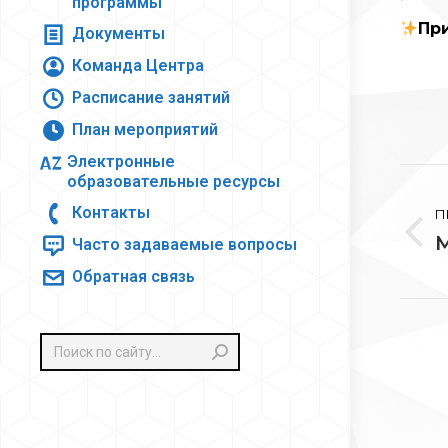
программы
Пр
Документы
Команда Центра
Расписание занятий
План мероприятий
Электронные
На
образовательные ресурсы
Контакты
П
по
М
П
Часто задаваемые вопросы
за
з
Обратная связь
Поиск: