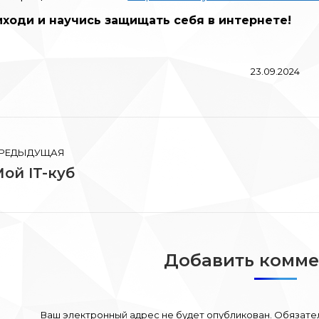
иходи и научись защищать себя в интернете!
23.09.2024
вигация
РЕДЫДУЩАЯ
ой IT-куб
редыдущая
Сл
писям
апись:
зап
Добавить комм
Ваш электронный адрес не будет опубликован. Обязат