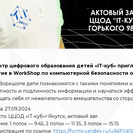
нтр цифрового образования детей «IT-куб» приг
тие в WorkShop по компьютерной безопасности о
Воркшопе дети познакомятся с такими понятиями к
пность и подлинность информации и научаться эф
ать себя от нежелательного вмешательства со стор
а: 27.09.2024
то: ЦЦОД «IT-куб»г.Якутск, актовый зал
мя: 1 поток — 9:45, 2 поток — 11:35, 3 поток — 15:15.
истрация по ссылке:
https://forms.yandex.ru/u/66f11d