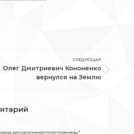
СЛЕДУЮЩАЯ
Олег Дмитриевич Кононенко
едующая
вернулся на Землю
ись:
ентарий
ельные для заполнения поля помечены
*