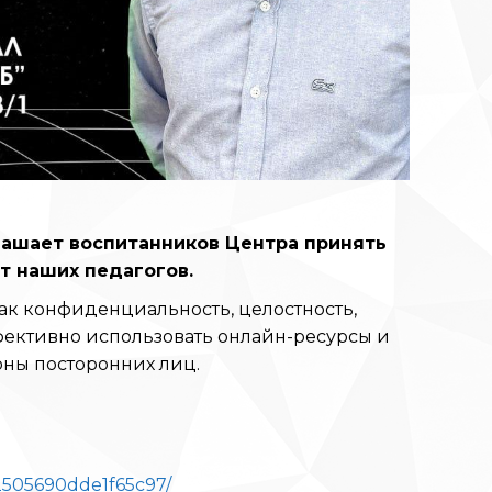
лашает воспитанников Центра принять
т наших педагогов.
ак конфиденциальность, целостность,
фективно использовать онлайн-ресурсы и
оны посторонних лиц.
12505690dde1f65c97/