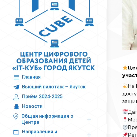
Це
учас
Главная
На 
Высший пилотаж – Якутск
досту
Приём 2024-2025
защищ
Новости
Дат
Общая информация о
Мес
Центре
Вре
Направления и
Рег