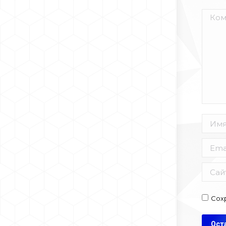
Комм
Имя *
Email 
Сайт
Сох
Ост