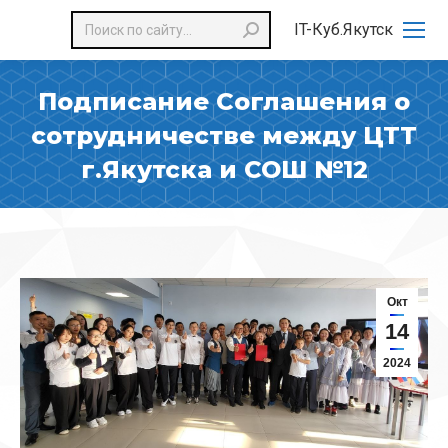
Поиск:
IT-Куб.Якутск
Подписание Соглашения о
сотрудничестве между ЦТТ
г.Якутска и СОШ №12
Окт
14
2024