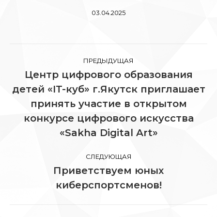
03.04.2025
Навигация
ПРЕДЫДУЩАЯ
по
Центр цифрового образования
детей «IT-куб» г.Якутск приглашает
записям
принять участие в открытом
Предыдущая
запись:
конкурсе цифрового искусства
«Sakha Digital Art»
СЛЕДУЮЩАЯ
Приветствуем юных
Следующая
киберспортсменов!
запись: