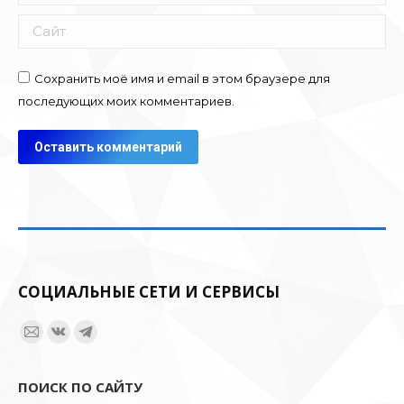
Сайт
Сохранить моё имя и email в этом браузере для
последующих моих комментариев.
Оставить комментарий
СОЦИАЛЬНЫЕ СЕТИ И СЕРВИСЫ
Ищите нас:
Страница
Страница
Страница
Email
Вконтакте
Telegram
ПОИСК ПО САЙТУ
открывается
открывается
открывается