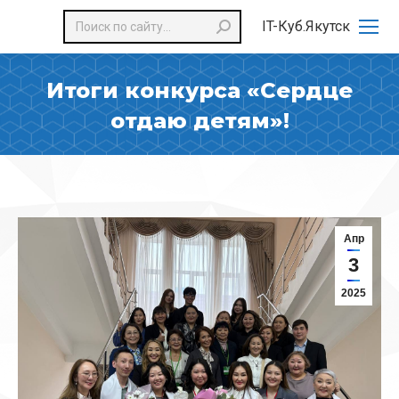
Поиск:
IT-Куб.Якутск
Итоги конкурса «Сердце
отдаю детям»!
Апр
3
2025