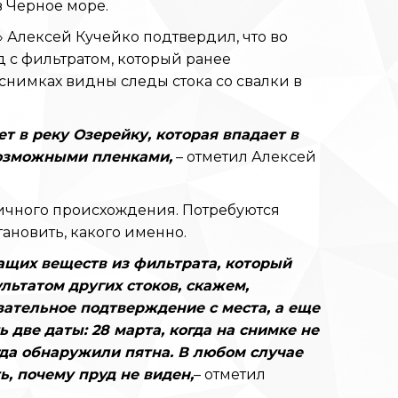
в Черное море.
 Алексей Кучейко подтвердил, что во
 с фильтратом, который ранее
 снимках видны следы стока со свалки в
т в реку Озерейку, которая впадает в
возможными пленками,
– отметил Алексей
личного происхождения. Потребуются
ановить, какого именно.
ащих веществ из фильтрата, который
льтатом других стоков, скажем,
зательное подтверждение с места, а еще
 две даты: 28 марта, когда на снимке не
гда обнаружили пятна. В любом случае
, почему пруд не виден,
– отметил