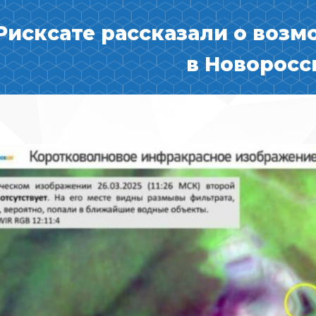
Рисксате рассказали о возм
в Новоросс