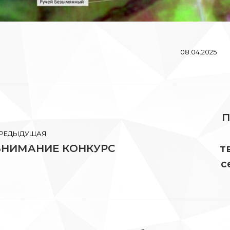
08.04.2025
вигация
П
РЕДЫДУЩАЯ
писям
ВНИМАНИЕ КОНКУРС
т
редыдущая
Сл
апись:
зап
с