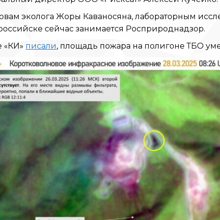
овам эколога Жоры Каваносяна, лабораторным иссл
российске сейчас занимается Росприроднадзор.
е «КИ»
писали
, площадь пожара на полигоне ТБО ум