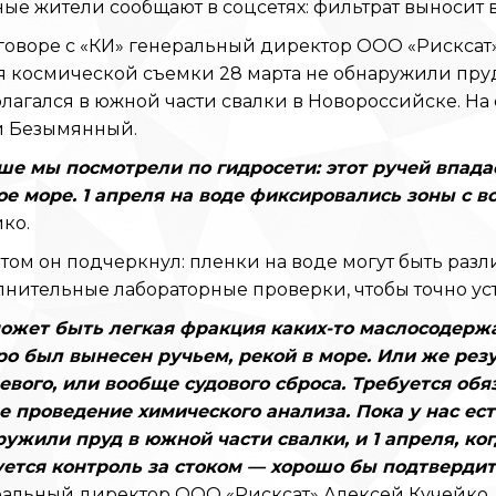
ые жители сообщают в соцсетях: фильтрат выносит 
говоре с «КИ» генеральный директор ООО «Рисксат»
 космической съемки 28 марта не обнаружили пруд
лагался в южной части свалки в Новороссийске. На
й Безымянный.
е мы посмотрели по гидросети: этот ручей впадае
ое море. 1 апреля на воде фиксировались зоны с 
ко.
том он подчеркнул: пленки на воде могут быть раз
нительные лабораторные проверки, чтобы точно уст
может быть легкая фракция каких-то маслосодерж
о был вынесен ручьем, рекой в море. Или же резу
вого, или вообще судового сброса. Требуется обя
 проведение химического анализа. Пока у нас есть
ужили пруд в южной части свалки, и 1 апреля, ко
ется контроль за стоком — хорошо бы подтвердить
ральный директор ООО «Рисксат» Алексей Кучейко.