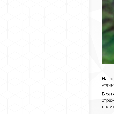
На с
утечк
В сет
отраж
полиг