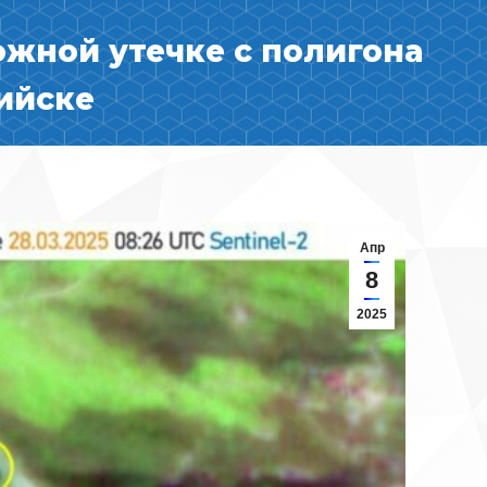
ожной утечке с полигона
ийске
Апр
8
2025