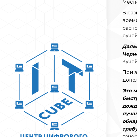
Местн
В раз
время
распо
руче
Дальш
Черн
Кучей
При э
допол
Это 
быстр
дожде
лучше
обнар
требу
гене