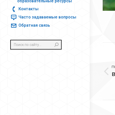
образовательные ресурсы
Контакты
Часто задаваемые вопросы
Обратная связь
Поиск:
На
по
П
за
П
з