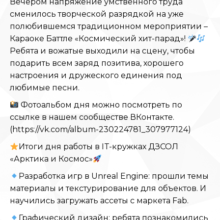
Вечером напряжение умственного труда
сменилось творческой разрядкой на уже
полюбившемся традиционном мероприятии –
Караоке Баттле «Космический хит-парад»!
Ребята и вожатые выходили на сцену, чтобы
подарить всем заряд позитива, хорошего
настроения и дружеского единения под
любимые песни.
Фотоальбом дня можно посмотреть по
ссылке в нашем сообществе ВКонтакте.
(https://vk.com/album-230224781_307977124)
Итоги дня работы в IT-кружках ДЗСОЛ
«Арктика и Космос»
Разработка игр в Unreal Engine: прошли темы
материалы и текстурирование для объектов. И
научились загружать ассеты с маркета Fab.
Графический дизайн: ребята познакомились