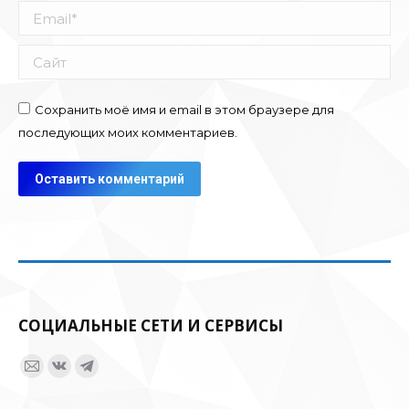
Email *
Сайт
Сохранить моё имя и email в этом браузере для
последующих моих комментариев.
Оставить комментарий
СОЦИАЛЬНЫЕ СЕТИ И СЕРВИСЫ
Ищите нас:
Страница
Страница
Страница
Email
Вконтакте
Telegram