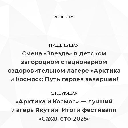
20.08.2025
Навигация
ПРЕДЫДУЩАЯ
по
Смена «Звезда» в детском
загородном стационарном
записям
Предыдущая
оздоровительном лагере «Арктика
запись:
и Космос»: Путь героев завершен!
СЛЕДУЮЩАЯ
«Арктика и Космос» — лучший
лагерь Якутии! Итоги фестиваля
Следующая
запись:
«СахаЛето-2025»