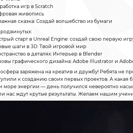
работка игр в Scratch
фровая живопись
ажная сказка: Создай волшебство из бумаги
продвинутых:
трый старт в Unreal Engine: создай свою первую игр
вые шаги в 3D: Твой игровой мир
странство в деталях: Интерьер в Blender
овы графического дизайна: Adobe Illustrator и Adob
осфера заряжена на креатив и дружбу! Ребята не про
упили к созданию своих первых проектов. А какая 
и море энергии — день получился невероятно нас
и нас ждут крутые результаты. Желаем нашим учен