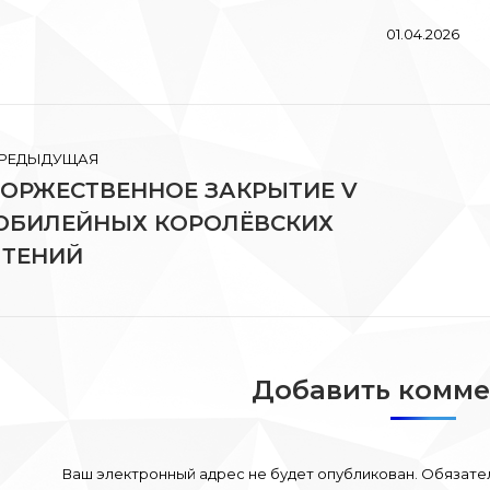
01.04.2026
вигация
РЕДЫДУЩАЯ
ТОРЖЕСТВЕННОЕ ЗАКРЫТИЕ V
писям
ЮБИЛЕЙНЫХ КОРОЛЁВСКИХ
редыдущая
Сл
апись:
зап
ЧТЕНИЙ
Добавить комм
Ваш электронный адрес не будет опубликован. Обязат