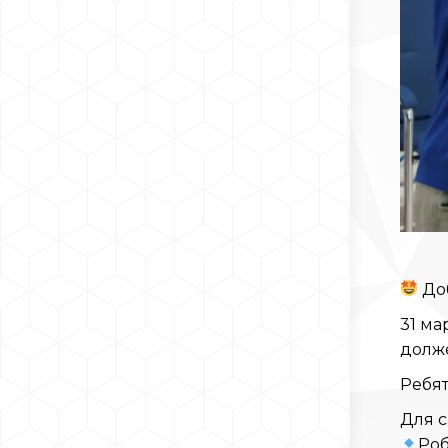
Доб
31 ма
долже
Ребя
Для с
Роб