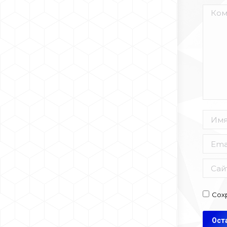
Комм
Имя *
Email 
Сайт
Сох
Ост