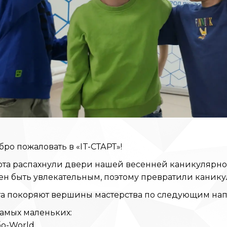
ро пожаловать в «IT-СТАРТ»!
рта распахнули двери нашей весенней каникулярной
н быть увлекательным, поэтому превратили канику
та покоряют вершины мастерства по следующим на
амых маленьких:
о-World