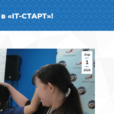
в «IT-СТАРТ»!
Апр
1
2026