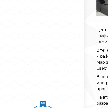
Центр
графи
админ
В теч
«Граф
Мархи
Светл
В пер
инстр
пров
На в
разр