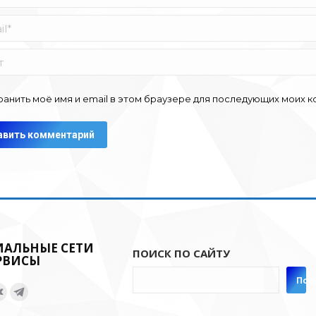
*
ранить моё имя и email в этом браузере для последующих моих 
авить комментарий
ИАЛЬНЫЕ СЕТИ
ПОИСК ПО САЙТУ
РВИСЫ
Пои
нас:
ница
Страница
Страница