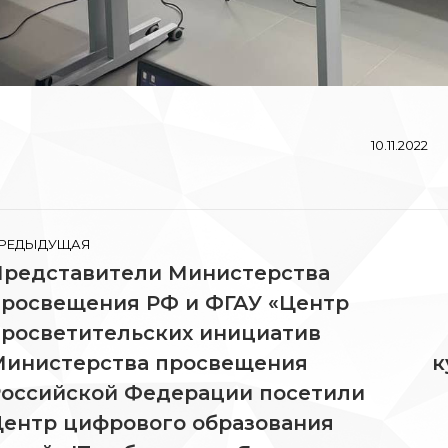
10.11.2022
вигация
РЕДЫДУЩАЯ
Представители Министерства
росвещения РФ и ФГАУ «Центр
писям
росветительских инициатив
Министерства просвещения
к
редыдущая
С
апись:
за
Российской Федерации посетили
ентр цифрового образования