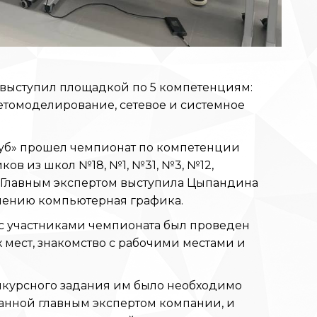
у выступил площадкой по 5 компетенциям:
етомоделирование, сетевое и системное
T-куб» прошел чемпионат по компетенции
ов из школ №18, №1, №31, №3, №12,
». Главным экспертом выступила Цыпандина
авлению компьютерная графика.
 с участниками чемпионата был проведен
 мест, знакомство с рабочими местами и
нкурсного задания им было необходимо
анной главным экспертом компании, и