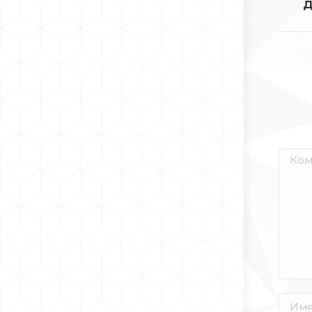
д
Комм
Имя *