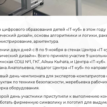
 цифрового образования детей «IT-куб» в этом год
ческий дизайн, основы алгоритмики и логики, рак
истрирование, архитектура.
ении двух дней с 8 по 9 ноября в стенах Центра «I
ический дизайн». Всего приняло участие 9 школьник
нская СОШ №1, ГКГ, Айыы Кыhата, и Центра «IT-куб
ана Анатольевна, педагог Центра «IT-куб» по напр
вый день чемпионата для экспертов-компатриотов
уктаж по технике безопасности, жеребьевка рабочих
ерка оборудования.
торой день участники приступили к выполнению ко
аботать фирменную символику и логотип для выдум