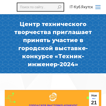
Поиск:
IT-Куб.Якутск
Центр технического
творчества приглашает
принять участие в
городской выставке-
конкурсе «Техник-
инженер-2024»
Ноя
21