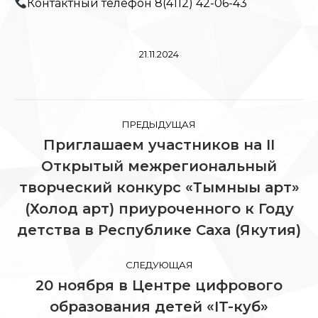
Контактный телефон 8(4112) 42-06-43
21.11.2024
Навигация
ПРЕДЫДУЩАЯ
по
Приглашаем участников на II
Открытый межрегиональный
записям
творческий конкурс «Тымныы арт»
Предыдущая
запись:
(Холод арт) приуроченного к Году
детства в Республике Саха (Якутия)
СЛЕДУЮЩАЯ
20 ноября в Центре цифрового
образования детей «IT-куб»