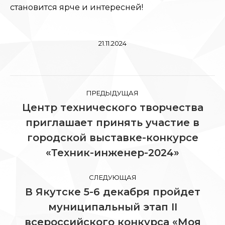
становится ярче и интересней!
21.11.2024
Навигация
ПРЕДЫДУЩАЯ
по
Центр технического творчества
приглашает принять участие в
записям
Предыдущая
городской выставке-конкурсе
запись:
«Техник-инженер-2024»
СЛЕДУЮЩАЯ
В Якутске 5-6 декабря пройдет
муниципальный этап II
Следующая
всероссийского конкурса «Моя