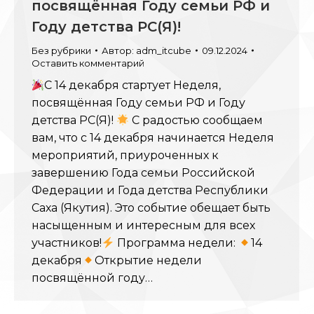
посвящённая Году семьи РФ и
Году детства РС(Я)!
Без рубрики
Автор:
adm_itcube
09.12.2024
Оставить комментарий
С 14 декабря стартует Неделя,
посвящённая Году семьи РФ и Году
детства РС(Я)!
С радостью сообщаем
вам, что с 14 декабря начинается Неделя
мероприятий, приуроченных к
завершению Года семьи Российской
Федерации и Года детства Республики
Саха (Якутия). Это событие обещает быть
насыщенным и интересным для всех
участников!
Программа недели:
14
декабря
Открытие недели
посвящённой году…