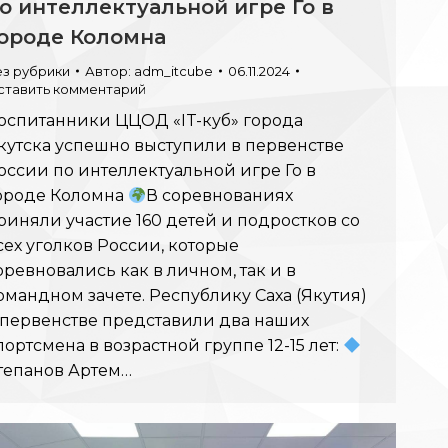
о интеллектуальной игре Го в
ороде Коломна
ез рубрики
Автор:
adm_itcube
06.11.2024
ставить комментарий
оспитанники ЦЦОД «IT-куб» города
кутска успешно выступили в первенстве
оссии по интеллектуальной игре Го в
ороде Коломна
В соревнованиях
риняли участие 160 детей и подростков со
сех уголков России, которые
оревновались как в личном, так и в
омандном зачете. Республику Саха (Якутия)
 первенстве представили два наших
портсмена в возрастной группе 12-15 лет:
тепанов Артем…