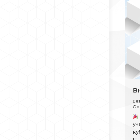
В
Бе
Ос
уч
ку
IT