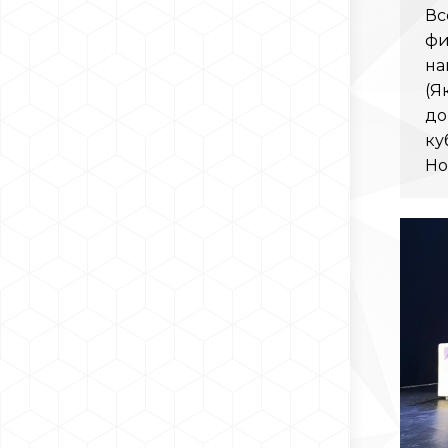
Вс
фи
на
(Я
до
ку
Но