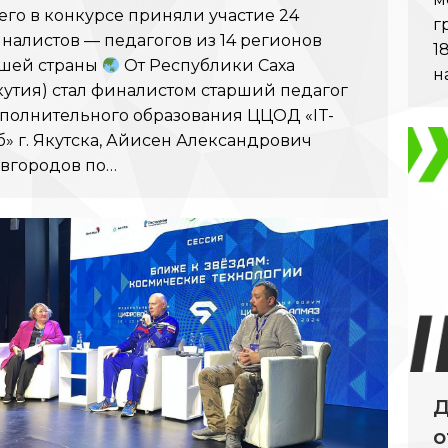
его в конкурсе приняли участие 24
г
налистов — педагогов из 14 регионов
1
шей страны
От Республики Саха
н
кутия) стал финалистом старший педагог
полнительного образования ЦЦОД «IT-
б» г. Якутска, Айисен Александрович
вгородов по…
Д
о