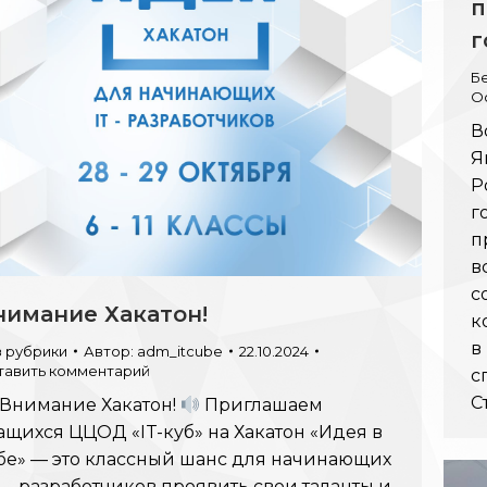
п
г
Б
О
В
Я
Р
г
п
в
с
нимание Хакатон!
к
в
з рубрики
Автор:
adm_itcube
22.10.2024
тавить комментарий
с
С
Внимание Хакатон!
Приглашаем
ащихся ЦЦОД «IT-куб» на Хакатон «Идея в
бе» — это классный шанс для начинающих
 — разработчиков проявить свои таланты и