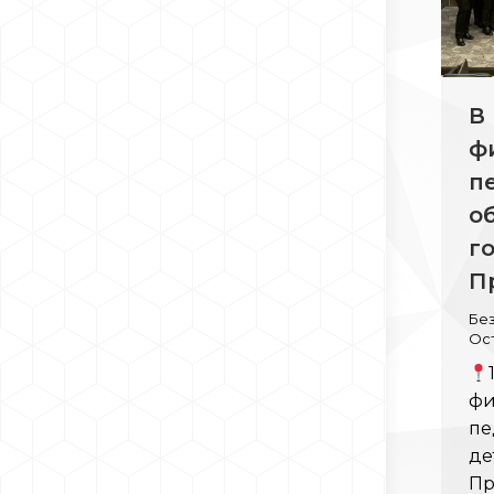
В
ф
п
о
г
П
Бе
Ос
фи
пе
де
Пр