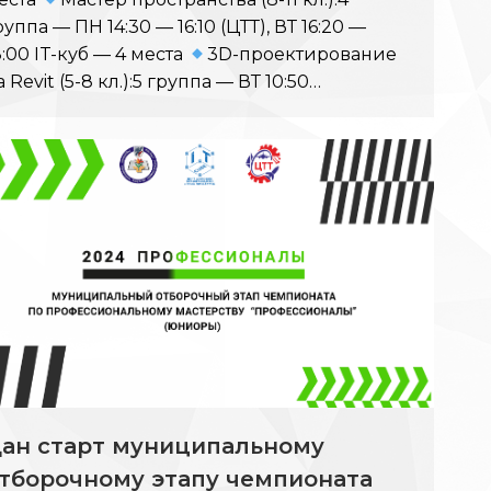
руппа — ПН 14:30 — 16:10 (ЦТТ), ВТ 16:20 —
8:00 IT-куб — 4 места
3D-проектирование
а Revit (5-8 кл.):5 группа — ВТ 10:50…
ан старт муниципальному
тборочному этапу чемпионата