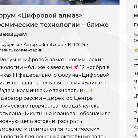
п
м
орум «Цифровой алмаз»:
г
осмические технологии – ближе
 звездам
Б
О
з рубрики
Автор:
adm_itcube
14.11.2024
тавить комментарий
ц
Форум «Цифровой алмаз»: космические
с
хнологии – ближе к звездам
12 ноября в
ч
мках III федерального форума «Цифровой
м
маз» прошла панельная сессия «Ближе к
о
ёздам: космические технологии».
«
дератор сессии – директор Центра
п
хнического творчества города Якутска
В
ргылана Никитична Иванова – обозначила
п
новную цель встречи: раскрыть
к
зможности применения космических
а
хнологий для решения актуальных задач