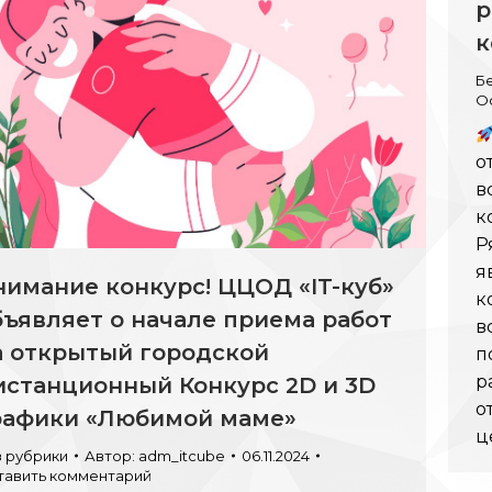
р
к
Б
О
о
в
к
Р
я
нимание конкурс! ЦЦОД «IT-куб»
к
бъявляет о начале приема работ
в
а открытый городской
п
р
истанционный Конкурс 2D и 3D
о
рафики «Любимой маме»
ц
з рубрики
Автор:
adm_itcube
06.11.2024
тавить комментарий