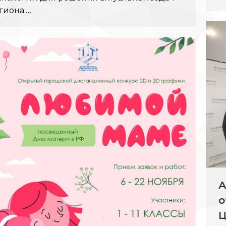
гиона.…
А
о
Ц