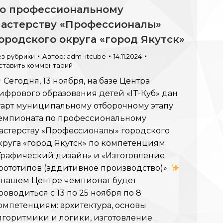
о профессиональному
астерству «Профессионалы»
ородского округа «город Якутск»
ез рубрики
Автор:
adm_itcube
14.11.2024
ставить комментарий
Сегодня, 13 ноября, на базе Центра
ифрового образования детей «IT-Куб» дан
тарт муниципальному отборочному этапу
емпионата по профессиональному
астерству «Профессионалы» городского
круга «город Якутск» по компетенциям
Графический дизайн» и «Изготовление
рототипов (аддитивное производство)».
 нашем Центре чемпионат будет
роводиться с 13 по 25 ноября по 8
омпетенциям: архитектура, основы
лгоритмики и логики, изготовление…