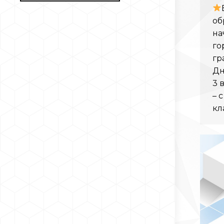
об
на
го
гр
Дн
3 
– с
кл