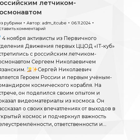
оссийским летчиком-
осмонавтом
ез рубрики
Автор:
adm_itcube
06.11.2024
ставить комментарий
4 ноября активисты из Первичного
тделения Движения первых ЦЦОД «IT-куб»
стретились с российским летчиком-
осмонавтом Сергеем Николаевичем
язанским.
Сергей Николаевич
вляется Героем России и первым учёным-
омандиром космического корабля. На
стрече, он поделился своим опытом и
оказал видеоматериалы из космоса. Он
ассказал о своих впечатлениях от выходов в
ткрытый космос и подчеркнул важность
елеустремлённости, ответственности и…