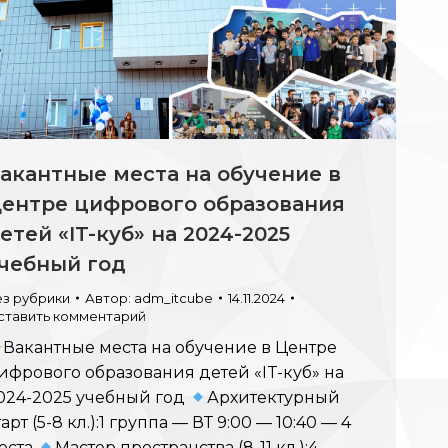
акантные места на обучение в
ентре цифрового образования
етей «IT-куб» на 2024-2025
чебный год
ез рубрики
Автор:
adm_itcube
14.11.2024
ставить комментарий
Вакантные места на обучение в Центре
ифрового образования детей «IT-куб» на
024-2025 учебный год
Архитектурный
тарт (5-8 кл.):1 группа — ВТ 9:00 — 10:40 — 4
еста
Мастер пространства (8-11 кл.):4