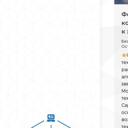
Ф
к
к
Бе
Ос
те
ра
ал
зв
Мо
те
Са
ос
во
те