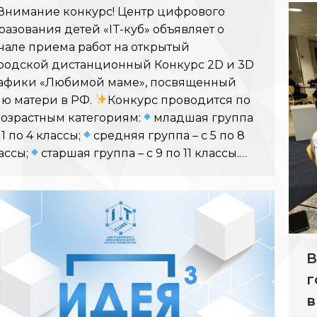
Внимание конкурс! Центр цифрового
разования детей «IT-куб» объявляет о
чале приема работ на открытый
родской дистанционный Конкурс 2D и 3D
афики «Любимой маме», посвященный
ю матери в РФ.
Конкурс проводится по
возрастным категориям:
младшая группа
 1 по 4 классы;
средняя группа – с 5 по 8
ассы;
старшая группа – с 9 по 11 классы.…
В
г
в