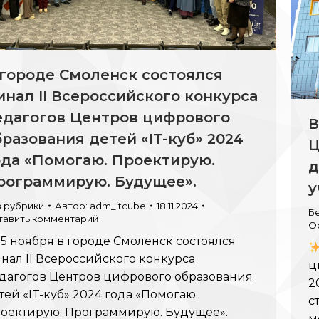
 городе Смоленск состоялся
инал II Всероссийского конкурса
едагогов Центров цифрового
В
бразования детей «IT-куб» 2024
Ц
ода «Помогаю. Проектирую.
д
рограммирую. Будущее».
у
з рубрики
Автор:
adm_itcube
18.11.2024
Б
тавить комментарий
О
15 ноября в городе Смоленск состоялся
нал II Всероссийского конкурса
ц
дагогов Центров цифрового образования
2
тей «IT-куб» 2024 года «Помогаю.
с
оектирую. Программирую. Будущее».
м