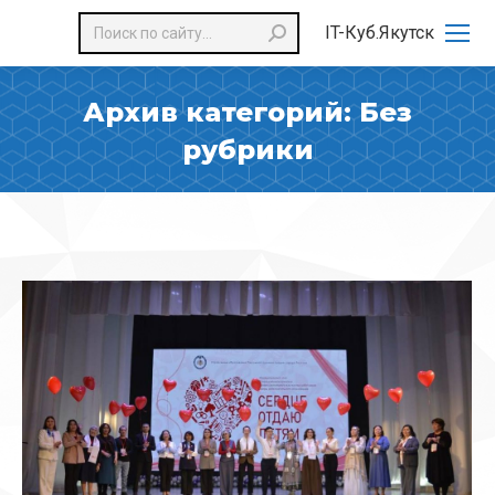
Поиск:
IT-Куб.Якутск
Архив категорий:
Без
рубрики